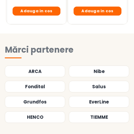
si dezinfectarea instalatiei si a sursei de apa. in
aceasta situatie se recomanda contactarea unui
Adauga in cos
Adauga in cos
specialist.
GARANTIE: 24 LUNI
Mărci partenere
ARCA
Nibe
Fondital
Salus
Grundfos
EverLine
HENCO
TIEMME