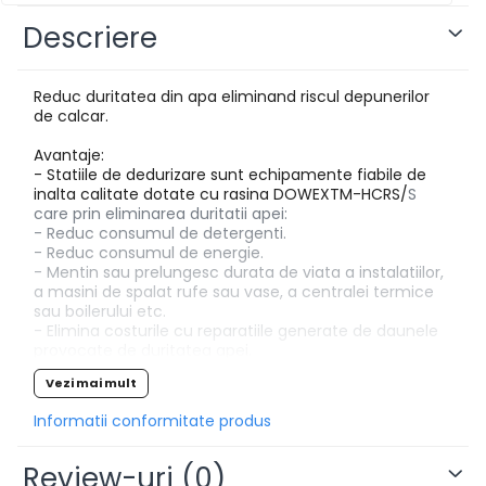
Descriere
Reduc duritatea din apa eliminand riscul depunerilor
de calcar.
Avantaje:
- Statiile de dedurizare sunt echipamente fiabile de
inalta calitate dotate cu rasina DOWEXTM-HCRS/
S
care prin eliminarea duritatii apei:
- Reduc consumul de detergenti.
- Reduc consumul de energie.
- Mentin sau prelungesc durata de viata a instalatiilor,
a masini de spalat rufe sau vase, a centralei termice
sau boilerului etc.
- Elimina costurile cu reparatiile generate de daunele
provocate de duritatea apei.
- Previne albirea bateriilor, chiuvetelor si a obiectelor
Vezi mai mult
sanitare in contact cu apa.
Informatii conformitate produs
Parametri de lucru:
Presiune: 2 – 6 bari
Review-uri
(0)
Temperatura apa: +4 ..+30 C