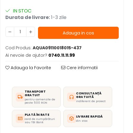
IN STOC
Durata de livrare:
1-3 zile
Adauga in cos
Cod Produs:
AQUA09110018015-437
Ai nevoie de ajutor?
0740.11.11.99
Adauga la Favorite
Cere informatii
TRANSPORT
CONSULTANȚĂ
GRATUIT
GRATUITĂ
pentru comenzile de
indiferent de proiect
peste 500 RON
PLATĂ ÎN RATE
LIVRARE RAPIDĂ
card de cumpărături
din stoc
sau TBI Bank