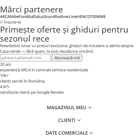
Mărci partenere
ARCA
Nibe
Fondital
Salus
Grundfos
EverLine
HENCO
TIEMME
// Înscrie-te
Primește oferte și ghiduri pentru
sezonul rece
Newsletter lunar cu prețuri exclusive, ghiduri de instalare și alerte despre
Casa Verde — fără spam, te poți dezabona oricând.
Abonează-mă
20 ani
experiență ARCA în centrale termice rezidențiale
10k+
clienți serviți în România
4.9/5
satisfacție clienți pe Google Review
MAGAZINUL MEU
CLIENTI
DATE COMERCIALE