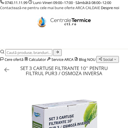
0740.11.11.99
Luni–Vineri 09:00–17:00 · Sâmbătă 08:00–12:00
Contactează-ne pentru cele mai bune oferte ARCA CALDAIE
Despre noi
CENTRALE TERMICE
CAZANE COMBUSTIBIL SOLID
POMPE DE CALDURA
TERMOSTATE DE AMBIENT - AUTOMATIZARI
INCALZIRE IN PARDOSEALA
GAZ CONDENSATIE
CAZANE LEMNE CU GAZEIFICARE
POMPE DE CALDURA AER-APA
ELEMENTE SMART
TEAVA
GAZ CONVENTIONALE
CAZANE PELETI
POMPE DE CALDURA SOL-APA
FARA FIR
CUTII DISTRIBUITORI
ACCESORII PENTRU MONTAJ
CENTRALE MIXTE LEMN/PELET
CU CONTROL PRIN INTERNET
DISTRIBUITORI
ACCESORII PENTRU MONTAJ
CU FIR
ACCESORII
Cere ofertă
Calculator
Service ARCA
Blog
NOU
Social
PENTRU INCALZIRE IN
KIT AMESTEC
SET 3 CARTUSE FILTRANTE 10'' PENTRU
PARDOSEALA
IZOLATIE
FILTRUL PUR3 / OSMOZA INVERSA
AUTOMATIZARI