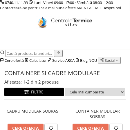
0740.11.11.99
Luni–Vineri 09:00–17:00 · Sâmbătă 08:00–12:00
Contactează-ne pentru cele mai bune oferte ARCA CALDAIE
Despre noi
CENTRALE TERMICE
CAZANE COMBUSTIBIL SOLID
POMPE DE CALDURA
TERMOSTATE DE AMBIENT - AUTOMATIZARI
INCALZIRE IN PARDOSEALA
GAZ CONDENSATIE
CAZANE LEMNE CU GAZEIFICARE
POMPE DE CALDURA AER-APA
ELEMENTE SMART
TEAVA
GAZ CONVENTIONALE
CAZANE PELETI
POMPE DE CALDURA SOL-APA
FARA FIR
CUTII DISTRIBUITORI
ACCESORII PENTRU MONTAJ
CENTRALE MIXTE LEMN/PELET
CU CONTROL PRIN INTERNET
DISTRIBUITORI
ACCESORII PENTRU MONTAJ
CU FIR
ACCESORII
Cere ofertă
Calculator
Service ARCA
Blog
NOU
Social
PENTRU INCALZIRE IN
KIT AMESTEC
PARDOSEALA
CONTAINERE SI CADRE MODULARE
IZOLATIE
Afiseaza:
1-
2
din
2
produse
AUTOMATIZARI
FILTRE
CADRU MODULAR SOBRAS
CONTAINER MODULAR
SOBRAS
CERE OFERTA
CERE OFERTA