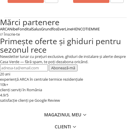
Mărci partenere
ARCA
Nibe
Fondital
Salus
Grundfos
EverLine
HENCO
TIEMME
// Înscrie-te
Primește oferte și ghiduri pentru
sezonul rece
Newsletter lunar cu prețuri exclusive, ghiduri de instalare și alerte despre
Casa Verde — fără spam, te poți dezabona oricând.
Abonează-mă
20 ani
experiență ARCA în centrale termice rezidențiale
10k+
clienți serviți în România
4.9/5
satisfacție clienți pe Google Review
MAGAZINUL MEU
CLIENTI