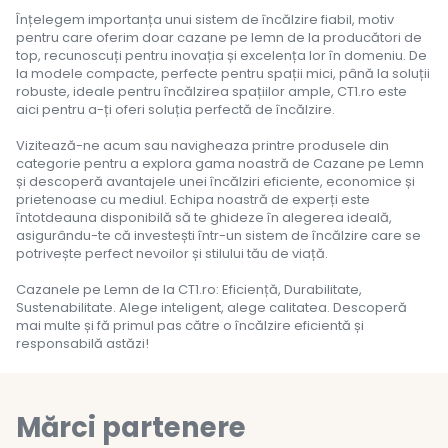
Înțelegem importanța unui sistem de încălzire fiabil, motiv
pentru care oferim doar cazane pe lemn de la producători de
top, recunoscuți pentru inovația și excelența lor în domeniu. De
la modele compacte, perfecte pentru spații mici, până la soluții
robuste, ideale pentru încălzirea spațiilor ample, CT1.ro este
aici pentru a-ți oferi soluția perfectă de încălzire.
Vizitează-ne acum sau navigheaza printre produsele din
categorie pentru a explora gama noastră de Cazane pe Lemn
și descoperă avantajele unei încălziri eficiente, economice și
prietenoase cu mediul. Echipa noastră de experți este
întotdeauna disponibilă să te ghideze în alegerea ideală,
asigurându-te că investești într-un sistem de încălzire care se
potrivește perfect nevoilor și stilului tău de viață.
Cazanele pe Lemn de la CT1.ro: Eficiență, Durabilitate,
Sustenabilitate. Alege inteligent, alege calitatea. Descoperă
mai multe și fă primul pas către o încălzire eficientă și
responsabilă astăzi!
Mărci partenere