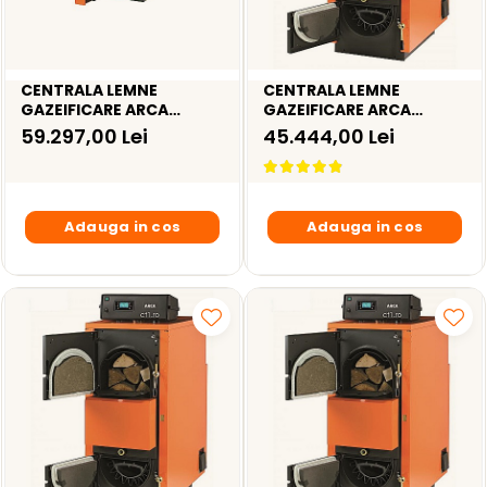
CENTRALA LEMNE
CENTRALA LEMNE
GAZEIFICARE ARCA
GAZEIFICARE ARCA
REGOVENT 120R – 145KW
ASPIRO 90RI INOX –
59.297,00 Lei
45.444,00 Lei
84KW
Adauga in cos
Adauga in cos