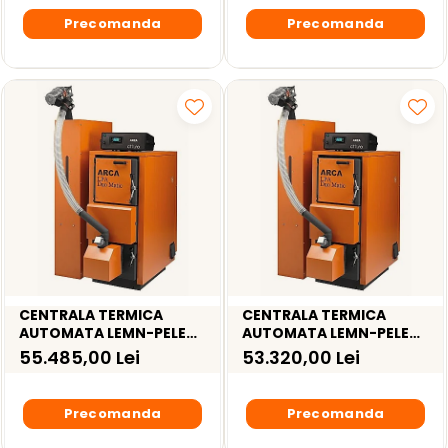
Precomanda
Precomanda
CENTRALA TERMICA
CENTRALA TERMICA
AUTOMATA LEMN-PELETI
AUTOMATA LEMN-PELETI
ARCA LPA DUO MATIC
ARCA LPA DUO MATIC 70R
55.485,00 Lei
53.320,00 Lei
70RI INOX – 70 KW
– 70KW
Precomanda
Precomanda