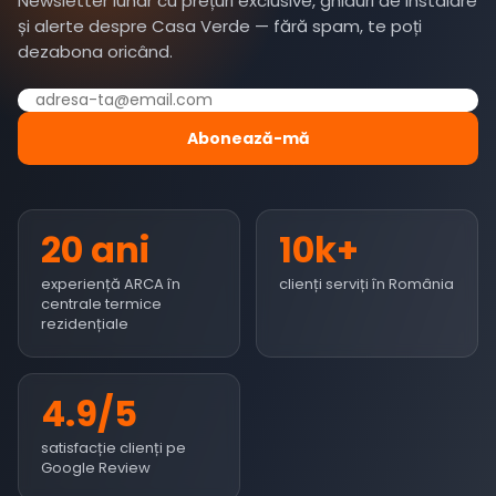
Newsletter lunar cu prețuri exclusive, ghiduri de instalare
și alerte despre Casa Verde — fără spam, te poți
dezabona oricând.
Abonează-mă
20 ani
10k+
experiență ARCA în
clienți serviți în România
centrale termice
rezidențiale
4.9/5
satisfacție clienți pe
Google Review