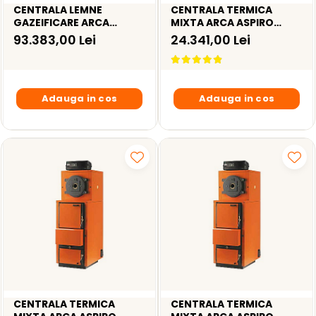
CENTRALA LEMNE
CENTRALA TERMICA
GAZEIFICARE ARCA
MIXTA ARCA ASPIRO
REGOVENT 150R - 174KW
COMBI 52R - 49KW
93.383,00 Lei
24.341,00 Lei
Adauga in cos
Adauga in cos
CENTRALA TERMICA
CENTRALA TERMICA