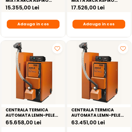
MIXTA ARCA ASPIRO
MIXTA ARCA ASPIRO
COMBI 29R - 30KW
COMBI 43R - 41KW
15.355,00 Lei
17.526,00 Lei
Adauga in cos
Adauga in cos
CENTRALA TERMICA
CENTRALA TERMICA
AUTOMATA LEMN-PELETI
AUTOMATA LEMN-PELETI
ARCA LPA DUO MATIC
ARCA LPA DUO MATIC 90R
65.658,00 Lei
63.451,00 Lei
90RI INOX – 90 KW
– 90KW