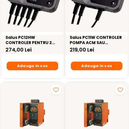
Salus PC12HW
Salus PC11W CONTROLER
CONTROLER PENTRU 2
POMPA ACM SAU
POMPE, ACM SI
RECIRCULARE
274,00 Lei
219,00 Lei
RECIRCULARE
Adauga in cos
Adauga in cos