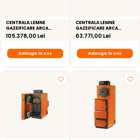
CENTRALA LEMNE
CENTRALA LEMNE
GAZEIFICARE ARCA
GAZEIFICARE ARCA
REGOVENT 150RI INOX -
REGOVENT 120RI INOX -
105.378,00 Lei
63.771,00 Lei
174KW
145KW
Adauga in cos
Adauga in cos