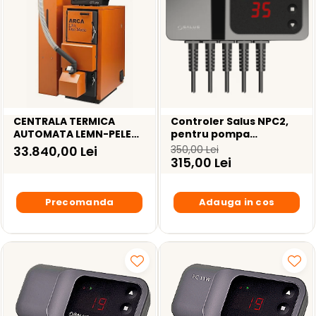
CENTRALA TERMICA
Controler Salus NPC2,
AUTOMATA LEMN-PELETI
pentru pompa
ARCA LPA DUO MATIC
circulatie AT si pompa
33.840,00 Lei
350,00 Lei
45RI INOX – 45KW
alimentare boiler cu
315,00 Lei
acumulare ACM
Precomanda
Adauga in cos