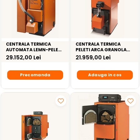
CENTRALA TERMICA
CENTRALA TERMICA
AUTOMATA LEMN-PELETI
PELETI ARCA GRANOLA
ARCA LPA DUO MATIC 29R
AUTOMATICA 30R –
29.152,00 Lei
21.959,00 Lei
– 30KW
30KW
Precomanda
Adauga in cos