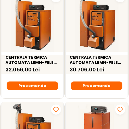
CENTRALA TERMICA
CENTRALA TERMICA
AUTOMATA LEMN-PELETI
AUTOMATA LEMN-PELETI
ARCA LPA DUO MATIC 45R
ARCA LPA DUO MATIC
32.056,00 Lei
30.706,00 Lei
– 45KW
29RI INOX – 30KW
Precomanda
Precomanda