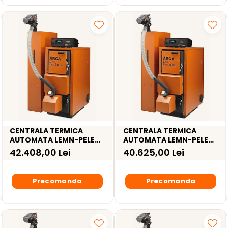
CENTRALA TERMICA
CENTRALA TERMICA
AUTOMATA LEMN-PELETI
AUTOMATA LEMN-PELETI
ARCA LPA DUO MATIC
ARCA LPA DUO MATIC 56R
42.408,00 Lei
40.625,00 Lei
56RI INOX – 56KW
– 56KW
Precomanda
Precomanda