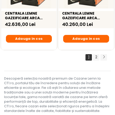
CENTRALA LEMNE
CENTRALA LEMNE
GAZEIFICARE ARCA
GAZEIFICARE ARCA
ASPIRO 90R – 84KW
ASPIRO 70RI INOX – 69KW
42.636,00 Lei
40.260,00 Lei
Adauga in cos
Adauga in cos
1
2
Descoperă selecția noastră premium de Cazane Lemn la
CT1.ro, portalul tău de încredere pentru soluții de încălzire
eficiente și ecologice. Fie că ești în căutarea unei metode
tradiționale sau a unei soluții moderne pentru încălzirea
locuinței tale, gama noastră variată de cazane pe lemn oferă
performanță de top, durabilitate și eficiență energetică. La
CT1.ro, fiecare cazan este selecționat riguros pentru a îndeplini
standardele înalte de calitate, fiabilitate și sustenabilitate.