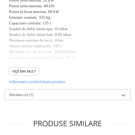
Putere utila minima: 32 kW
Putere utila maxima: 49 kW
Putere la focar maxima: 60 kW
Greutate centrala: 555 kg
Capacitate centrala: 135 l
Scaderi de debit latura apa: 10 mbar
Scaderi de debit latura fum: 0.06 mbar
Presiunea maxima de lucru: 4 bar
Volum camera combustibi: 185 l
Dechidere loc de incarcare: 340x430 mm
Lungime maxima butuci de lemne: 68 cm
DIMENSIUNI
VEZI MAI MULT
Inaltime: 13
00 mm
Latime: 650 mm
Informatii conformitate produs
Adancime: 1180 mm (fara ventilator)
Golire centrala: 1/2"
Review-uri
(1)
Racorduri tur/retur: 1.1/2″
Racordare schimbator de siguranta: 1/2"
Teci sonda centrala: 2x 1/2"
Racordare cos fum: 180 mm
PRODUSE SIMILARE
GARANTIE 3 ANI
pentru corpul cazanului, 2 ANI pentru partile
electrice, 1 AN pentru cele refractare si materiale de consum