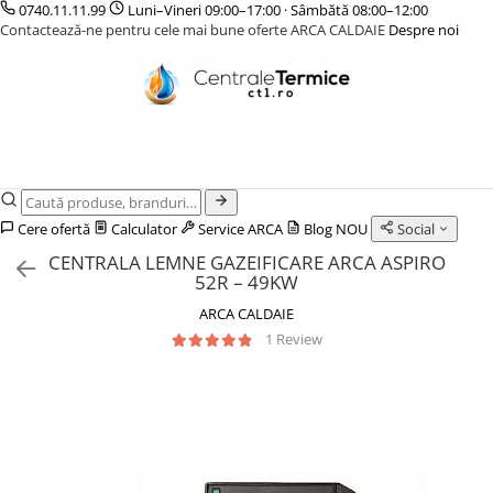
0740.11.11.99
Luni–Vineri 09:00–17:00 · Sâmbătă 08:00–12:00
Contactează-ne pentru cele mai bune oferte ARCA CALDAIE
Despre noi
CENTRALE TERMICE
CAZANE COMBUSTIBIL SOLID
POMPE DE CALDURA
TERMOSTATE DE AMBIENT - AUTOMATIZARI
INCALZIRE IN PARDOSEALA
GAZ CONDENSATIE
CAZANE LEMNE CU GAZEIFICARE
POMPE DE CALDURA AER-APA
ELEMENTE SMART
TEAVA
GAZ CONVENTIONALE
CAZANE PELETI
POMPE DE CALDURA SOL-APA
FARA FIR
CUTII DISTRIBUITORI
ACCESORII PENTRU MONTAJ
CENTRALE MIXTE LEMN/PELET
CU CONTROL PRIN INTERNET
DISTRIBUITORI
ACCESORII PENTRU MONTAJ
CU FIR
ACCESORII
Cere ofertă
Calculator
Service ARCA
Blog
NOU
Social
PENTRU INCALZIRE IN
KIT AMESTEC
CENTRALA LEMNE GAZEIFICARE ARCA ASPIRO
PARDOSEALA
IZOLATIE
52R – 49KW
AUTOMATIZARI
ARCA CALDAIE
1 Review