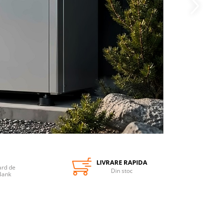
LIVRARE RAPIDA
ard de
Din stoc
Bank