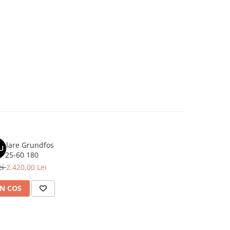
culare Grundfos
U
 25-60 180
ei
2.420,00 Lei
N COS