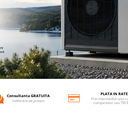
PLATA IN RATE
Consultanta GRATUITA
Prin intermediul unui c
Indiferent de proiect
cumparaturi sau TBI 