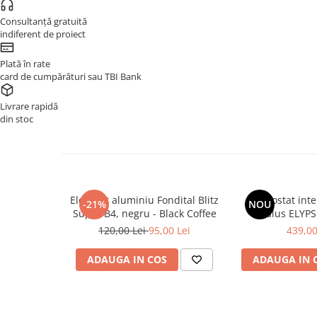
KIT AMESTEC
Consultanță gratuită
indiferent de proiect
IZOLATIE
AUTOMATIZARI
Plată în rate
card de cumpărături sau TBI Bank
SANITARE
VENTILATIE CU RECUPERARE DE
Livrare rapidă
CALDURA
din stoc
BOILERE CU POMPA DE CALDURA
INSTRUMENTE & INFO
CALCULATOR PARDOSEALĂ
Element aluminiu Fondital Blitz
Termostat inte
-21%
NOU
Super B4, negru - Black Coffee
Salus ELYP
CERE OFERTĂ
120,00 Lei
95,00 Lei
439,00
SOCIAL MEDIA
ADAUGA IN COS
ADAUGA IN 
BLOG HVAC
NOU
CENTRE SERVICE ARCA