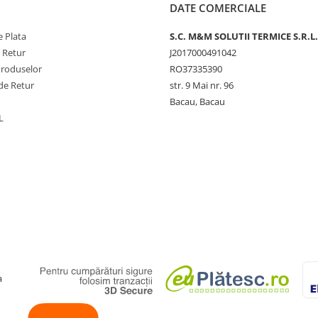
DATE COMERCIALE
 Plata
S.C. M&M SOLUTII TERMICE S.R.L.
e Retur
J2017000491042
Produselor
RO37335390
de Retur
str. 9 Mai nr. 96
Bacau, Bacau
L
a