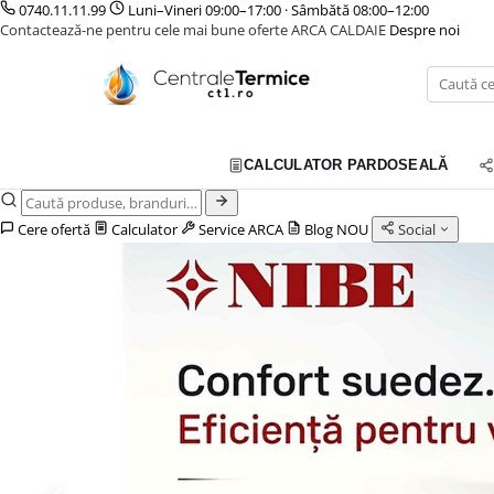
0740.11.11.99
Luni–Vineri 09:00–17:00 · Sâmbătă 08:00–12:00
Contactează-ne pentru cele mai bune oferte ARCA CALDAIE
Despre noi
Toate Produsele
CONTAINERE SI CADRE MODULARE
CENTRALE TERMICE
TOATE PRODUSELE
CALCULATOR PARDOSEALĂ
GAZ CONDENSATIE
GAZ CONVENTIONALE
Cere ofertă
Calculator
Service ARCA
Blog
NOU
Social
ACCESORII PENTRU MONTAJ
CAZANE COMBUSTIBIL SOLID
CAZANE LEMNE CU GAZEIFICARE
CAZANE PELETI
CENTRALE MIXTE LEMN/PELET
ACCESORII PENTRU MONTAJ
POMPE DE CALDURA
POMPE DE CALDURA AER-APA