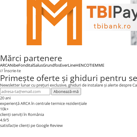
Mărci partenere
ARCA
Nibe
Fondital
Salus
Grundfos
EverLine
HENCO
TIEMME
// Înscrie-te
Primește oferte și ghiduri pentru s
Newsletter lunar cu prețuri exclusive, ghiduri de instalare și alerte despre
Abonează-mă
20 ani
experiență ARCA în centrale termice rezidențiale
10k+
clienți serviți în România
4.9/5
satisfacție clienți pe Google Review