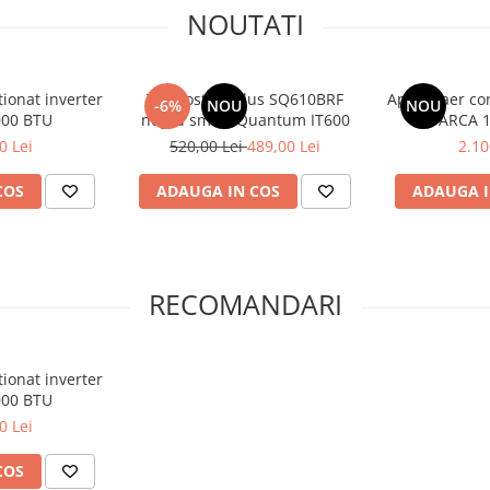
NOUTATI
tionat inverter
Termostat Salus SQ610BRF
Aparat aer con
-6%
NOU
NOU
000 BTU
negru smart Quantum IT600
ARCA 1
0 Lei
520,00 Lei
489,00 Lei
2.10
COS
ADAUGA IN COS
ADAUGA I
RECOMANDARI
tionat inverter
000 BTU
0 Lei
COS