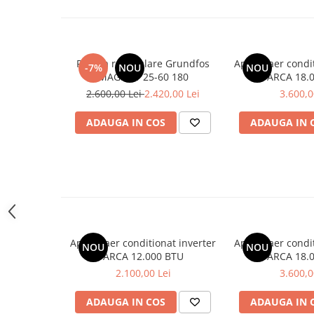
Pompa recirculare Grundfos
Aparat aer condi
-7%
NOU
NOU
MAGNA1 25-60 180
ARCA 18.
2.600,00 Lei
2.420,00 Lei
3.600,0
ADAUGA IN COS
ADAUGA IN 
Aparat aer conditionat inverter
Aparat aer condi
NOU
NOU
ARCA 12.000 BTU
ARCA 18.
2.100,00 Lei
3.600,0
ADAUGA IN COS
ADAUGA IN 