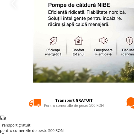
POMPE DE CALDURA SOL-APA
TERMOSTATE DE AMBIENT -
AUTOMATIZARI
ELEMENTE SMART
FARA FIR
CU CONTROL PRIN INTERNET
CU FIR
PENTRU INCALZIRE IN
PARDOSEALA
AER CONDITIONAT SI CLIMATIZARE
PIESE DE SCHIMB
INCALZIRE IN PARDOSEALA
Transport GRATUIT
TEAVA
Pentru comenzile de peste 500 RON
CUTII DISTRIBUITORI
DISTRIBUITORI
Transport gratuit
ACCESORII
pentru comenzile de peste 500 RON