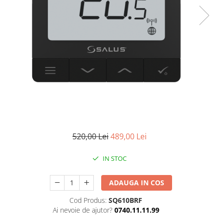
POMPE DE CALDURA SOL-APA
TERMOSTATE DE AMBIENT -
AUTOMATIZARI
ELEMENTE SMART
FARA FIR
CU CONTROL PRIN INTERNET
CU FIR
PENTRU INCALZIRE IN
PARDOSEALA
AER CONDITIONAT SI CLIMATIZARE
520,00 Lei
489,00 Lei
PIESE DE SCHIMB
INCALZIRE IN PARDOSEALA
IN STOC
TEAVA
CUTII DISTRIBUITORI
ADAUGA IN COS
DISTRIBUITORI
Cod Produs:
SQ610BRF
Ai nevoie de ajutor?
0740.11.11.99
ACCESORII