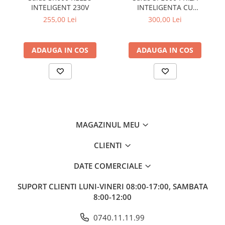
INTELIGENT 230V
INTELIGENTA CU
Funcție de optimizare
Da
MONITORIZARE CONSUM
255,00 Lei
300,00 Lei
DE ENERGIE
Afișaj LCD
Da
Blocare cu PIN
Da
ADAUGA IN COS
ADAUGA IN COS
Pas afișare temperatură
0,5/0,1
Voltaj
3,7V
Amperaj maxim
0,5 A
Rază comunicare în spațiu deschis
30
MAGAZINUL MEU
(M)
CLIENTI
Programe predefinite
Da
Programe personalizabile
Da
DATE COMERCIALE
Instalare / conectare rapidă
Da
SUPORT CLIENTI
LUNI-VINERI 08:00-17:00, SAMBATA
8:00-12:00
Meniu service
Da
Tip baterii
pentru baterii Li-Ion
0740.11.11.99