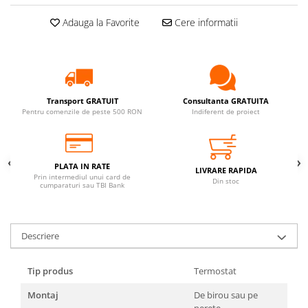
KIT AMESTEC
Adauga la Favorite
Cere informatii
IZOLATIE
AUTOMATIZARI
SANITARE
VENTILATIE CU RECUPERARE DE
Transport GRATUIT
Consultanta GRATUITA
CALDURA
Pentru comenzile de peste 500 RON
Indiferent de proiect
BOILERE CU POMPA DE CALDURA
PLATA IN RATE
LIVRARE RAPIDA
Prin intermediul unui card de
Din stoc
cumparaturi sau TBI Bank
Descriere
Tip produs
Termostat
Montaj
De birou sau pe