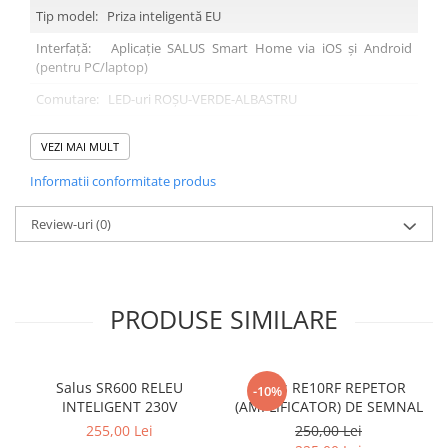
Tip model: Priza inteligentă EU
Interfață: Aplicație SALUS Smart Home via iOS și Android
(pentru PC/laptop)
Comutare: LED-uri ROȘU-VERDE-ALBASTRU
Alimentare
230 V
VEZI MAI MULT
Amperaj maxim
16 A
Informatii conformitate produs
Protecție
IP 30
Review-uri
(0)
Semnal RF
ZigBee Pro HA 
Dimensiuni (mm)
42 2x 76.9 x 42
Tip priză
Schuko
PRODUSE SIMILARE
Site-ul producatorului
Salus SR600 RELEU
Salus RE10RF REPETOR
-10%
INTELIGENT 230V
(AMPLIFICATOR) DE SEMNAL
255,00 Lei
250,00 Lei