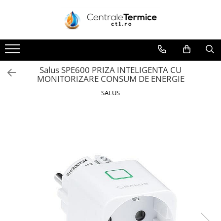
Toate Produsele
CONTAINERE SI CADRE MODULARE
CENTRALE TERMICE
Salus SPE600 PRIZA INTELIGENTA CU
MONITORIZARE CONSUM DE ENERGIE
GAZ CONDENSATIE
SALUS
GAZ CONVENTIONALE
ACCESORII PENTRU MONTAJ
CAZANE COMBUSTIBIL SOLID
CAZANE LEMNE CU GAZEIFICARE
CAZANE PELETI
CENTRALE MIXTE LEMN/PELET
ACCESORII PENTRU MONTAJ
POMPE DE CALDURA
POMPE DE CALDURA AER-APA