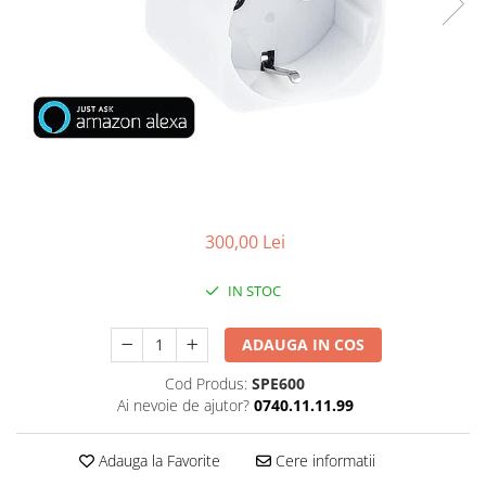
POMPE DE CALDURA SOL-APA
TERMOSTATE DE AMBIENT -
AUTOMATIZARI
ELEMENTE SMART
FARA FIR
CU CONTROL PRIN INTERNET
CU FIR
PENTRU INCALZIRE IN
300,00 Lei
PARDOSEALA
AER CONDITIONAT SI CLIMATIZARE
IN STOC
PIESE DE SCHIMB
INCALZIRE IN PARDOSEALA
ADAUGA IN COS
TEAVA
Cod Produs:
SPE600
CUTII DISTRIBUITORI
Ai nevoie de ajutor?
0740.11.11.99
DISTRIBUITORI
Adauga la Favorite
Cere informatii
ACCESORII