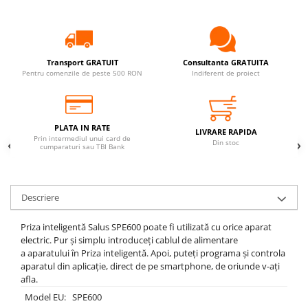
KIT AMESTEC
IZOLATIE
AUTOMATIZARI
Transport GRATUIT
Consultanta GRATUITA
Pentru comenzile de peste 500 RON
Indiferent de proiect
SANITARE
VENTILATIE CU RECUPERARE DE
CALDURA
BOILERE CU POMPA DE CALDURA
PLATA IN RATE
LIVRARE RAPIDA
Prin intermediul unui card de
Din stoc
cumparaturi sau TBI Bank
Descriere
Priza inteligentă Salus SPE600 poate fi utilizată cu orice aparat
electric. Pur și simplu introduceți cablul de alimentare
a aparatului în Priza inteligentă. Apoi, puteți programa și controla
aparatul din aplicație, direct de pe smartphone, de oriunde v-ați
afla.
Model EU: SPE600