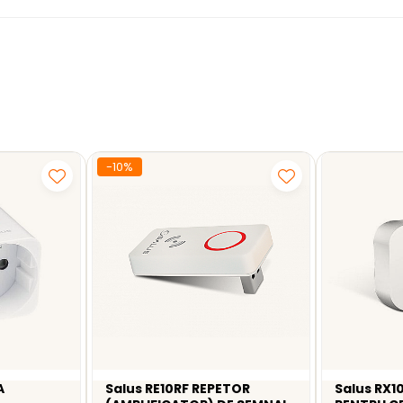
rea pe birou
-10%
A
Salus RE10RF REPETOR
Salus RX1