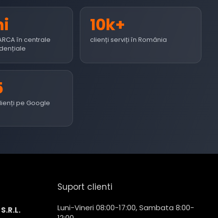
ni
10k+
ARCA în centrale
clienți serviți în România
dențiale
5
clienți pe Google
Suport clienti
Luni-Vineri 08:00-17:00, Sambata 8:00-
S.R.L.
12:00