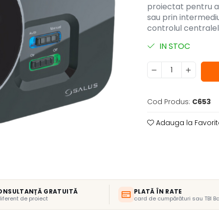
proiectat pentru a 
sau prin intermedi
controlul centrale
IN STOC
Cod Produs:
C653
Adauga la Favorit
ONSULTANȚĂ GRATUITĂ
PLATĂ ÎN RATE
diferent de proiect
card de cumpărături sau TBI B