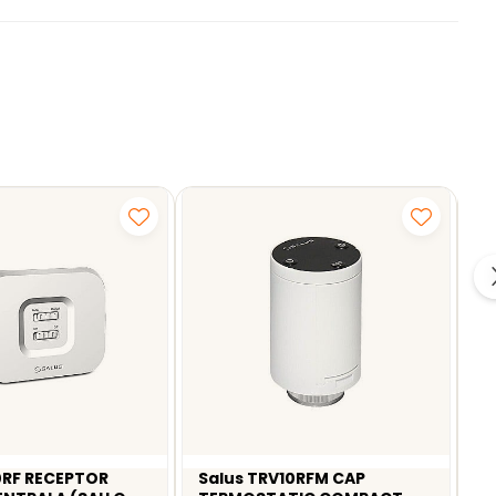
0RF RECEPTOR
Salus TRV10RFM CAP
A