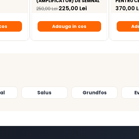
(AMPLIFICATOR) DE SEMNAL
PENTRU C
NSUM DE
ZONA IND
225,00 Lei
370,00 L
250,00 Lei
cos
Adauga in cos
Ad
al
Salus
Grundfos
E