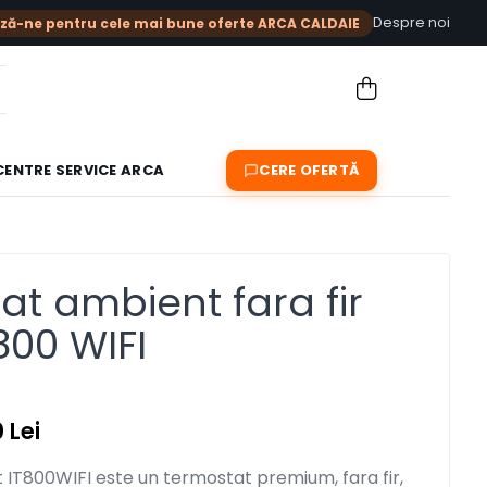
Despre noi
ză-ne pentru cele mai bune oferte ARCA CALDAIE
CENTRE SERVICE ARCA
CERE OFERTĂ
at ambient fara fir
800 WIFI
 Lei
IT800WIFI este un termostat premium, fara fir,