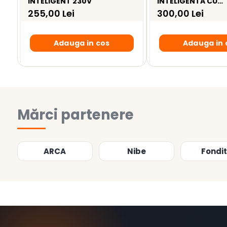
INTELIGENT 230V
INTELIGENTA CU
MONITORIZARE CO
255,00 Lei
300,00 Lei
ENERGIE
Adauga in cos
Adauga in 
Mărci partenere
ARCA
Nibe
Fondit