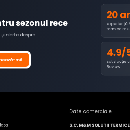
20 a
ntru sezonul rece
experiență 
termice rezi
e și alerte despre
4.9/
nează-mă
satisfacție 
Review
Date comerciale
lata
S.C. M&M SOLUTII TERMICE 