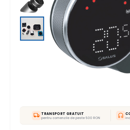
TERMOSTATE DE AMBIENT -
AUTOMATIZARI
ELEMENTE SMART
FARA FIR
CU CONTROL PRIN INTERNET
CU FIR
PENTRU INCALZIRE IN
PARDOSEALA
AER CONDITIONAT SI
CLIMATIZARE
PIESE DE SCHIMB
INCALZIRE IN PARDOSEALA
TEAVA
CUTII DISTRIBUITORI
DISTRIBUITORI
TRANSPORT GRATUIT
C
ACCESORII
pentru comenzile de peste 500 RON
in
KIT AMESTEC