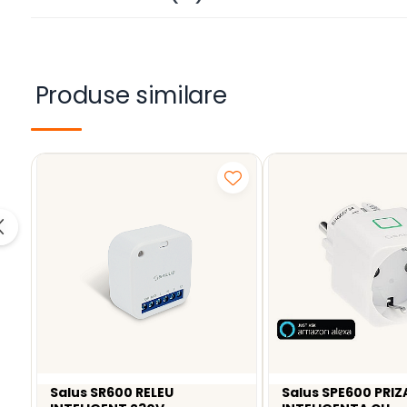
Suport de incarcare wireless Salus IT800 pentru monta
Produse similare
Salus SR600 RELEU
Salus SPE600 PRIZ