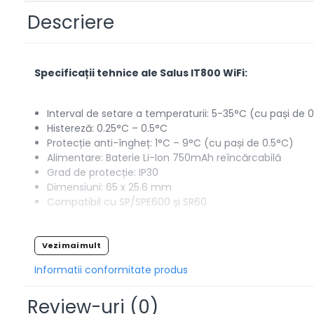
IZOLATIE
Descriere
AUTOMATIZARI
SANITARE
VENTILATIE CU RECUPERARE DE
Specificații tehnice ale Salus IT800 WiFi:
CALDURA
BOILERE CU POMPA DE CALDURA
Interval de setare a temperaturii: 5-35°C (cu pași de 
INSTRUMENTE & INFO
Histereză: 0.25°C – 0.5°C
CALCULATOR PARDOSEALĂ
Protecție anti-îngheț: 1°C – 9°C (cu pași de 0.5°C)
Alimentare: Baterie Li-Ion 750mAh reîncărcabilă
CERE OFERTĂ
Grad de protecție: IP30
Dimensiuni: 65 x 25.6 mm
Compatibil cu SP/SPE600 și SR60
SOCIAL MEDIA
BLOG HVAC
NOU
Pachetul contine:
Vezi mai mult
CENTRE SERVICE ARCA
Informatii conformitate produs
Termostat Salus IT800
Receptor termostat Salus IT800
Review-uri
Placa de montare pe perete Salus IT800
(0)