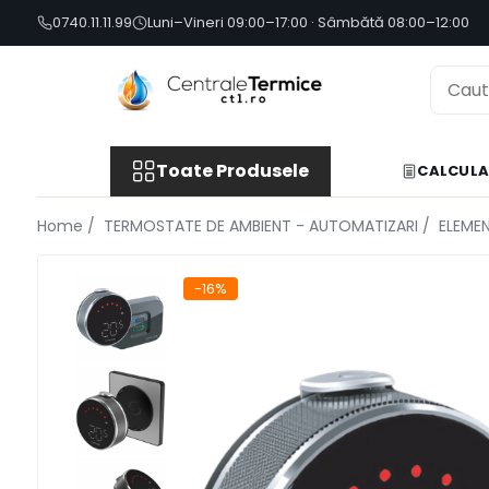
0740.11.11.99
Luni–Vineri 09:00–17:00 · Sâmbătă 08:00–12:00
Toate Produsele
CONTAINERE SI CADRE MODULARE
CENTRALE TERMICE
Toate Produsele
CALCULA
GAZ CONDENSATIE
GAZ CONVENTIONALE
Home /
TERMOSTATE DE AMBIENT - AUTOMATIZARI /
ELEME
ACCESORII PENTRU MONTAJ
CAZANE COMBUSTIBIL SOLID
-16%
CAZANE LEMNE CU GAZEIFICARE
CAZANE PELETI
CENTRALE MIXTE LEMN/PELET
ACCESORII PENTRU MONTAJ
POMPE DE CALDURA
POMPE DE CALDURA AER-APA
POMPE DE CALDURA SOL-APA