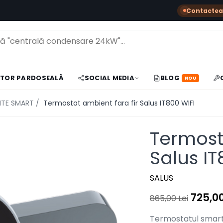
Contactea
TOR PARDOSEALĂ
SOCIAL MEDIA
BLOG
NOU
NTE SMART /
Termostat ambient fara fir Salus IT800 WIFI
Termost
Salus IT
SALUS
725,00
865,00 Lei
Termostatul smart 