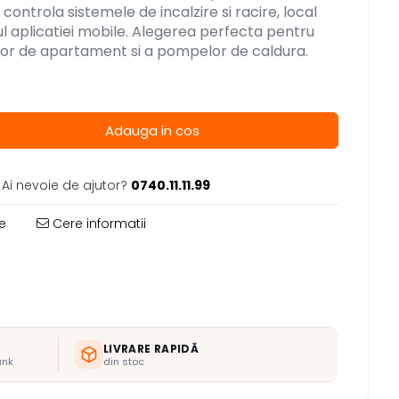
controla sistemele de incalzire si racire, local
ul aplicatiei mobile. Alegerea perfecta pentru
lor de apartament si a pompelor de caldura.
Adauga in cos
Ai nevoie de ajutor?
0740.11.11.99
e
Cere informatii
LIVRARE RAPIDĂ
ank
din stoc