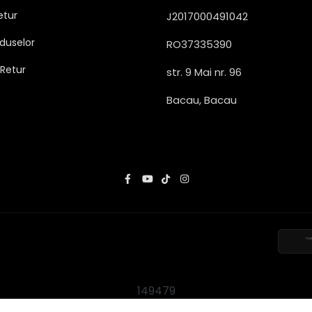
etur
J2017000491042
duselor
RO37335390
 Retur
str. 9 Mai nr. 96
Bacau, Bacau
149479