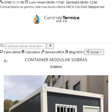
0740.11.11.99
Luni–Vineri 09:00–17:00 · Sâmbătă 08:00–12:00
Contactează-ne pentru cele mai bune oferte ARCA CALDAIE
Despre noi
CENTRALE TERMICE
CAZANE COMBUSTIBIL SOLID
POMPE DE CALDURA
TERMOSTATE DE AMBIENT - AUTOMATIZARI
INCALZIRE IN PARDOSEALA
GAZ CONDENSATIE
CAZANE LEMNE CU GAZEIFICARE
POMPE DE CALDURA AER-APA
ELEMENTE SMART
TEAVA
GAZ CONVENTIONALE
CAZANE PELETI
POMPE DE CALDURA SOL-APA
FARA FIR
CUTII DISTRIBUITORI
ACCESORII PENTRU MONTAJ
CENTRALE MIXTE LEMN/PELET
CU CONTROL PRIN INTERNET
DISTRIBUITORI
ACCESORII PENTRU MONTAJ
CU FIR
ACCESORII
Cere ofertă
Calculator
Service ARCA
Blog
NOU
Social
PENTRU INCALZIRE IN
KIT AMESTEC
CONTAINER MODULAR SOBRAS
PARDOSEALA
IZOLATIE
SOBRAS
AUTOMATIZARI