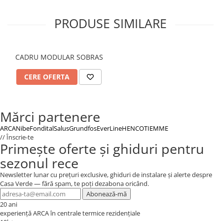
Grosime elemente de rigidizare: 1,2 mm
PRODUSE SIMILARE
Tratament: galvanizare + vopsire electrostatică
în câmp de pulberi (interior și exterior)
Tip panouri: panouri sandwich din oțel
CADRU MODULAR SOBRAS
galvanizat
Grosime standard panou: 50 mm (opțional: 75
CERE OFERTA
mm sau 100 mm)
Material de izolație: vată bazaltică (standard) /
(opțional: EPS / vată de sticlă)
Mărci partenere
Proprietăți: rezistență la foc, izolație termică,
absorbție fonică
ARCA
Nibe
Fondital
Salus
Grundfos
EverLine
HENCO
TIEMME
// Înscrie-te
Durabilitate modul complet: până la 50 de ani în
Primește oferte și ghiduri pentru
condiții normale de utilizare
sezonul rece
Newsletter lunar cu prețuri exclusive, ghiduri de instalare și alerte despre
Casa Verde — fără spam, te poți dezabona oricând.
Abonează-mă
20 ani
experiență ARCA în centrale termice rezidențiale