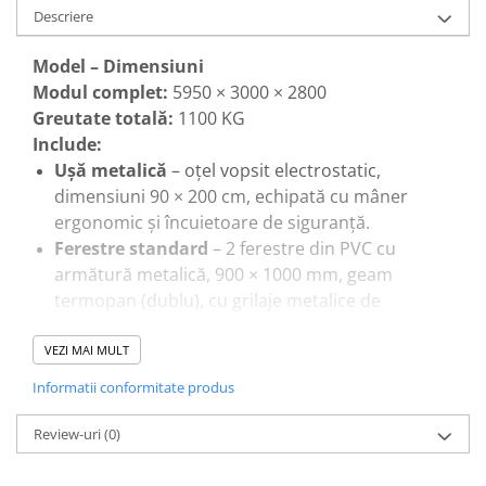
Descriere
Model – Dimensiuni
Modul complet:
5950 × 3000 × 2800
Greutate totală:
1100 KG
Include:
Ușă metalică
– oțel vopsit electrostatic,
dimensiuni 90 × 200 cm, echipată cu mâner
ergonomic și încuietoare de siguranță.
Ferestre standard
– 2 ferestre din PVC cu
armătură metalică, 900 × 1000 mm, geam
termopan (dublu), cu grilaje metalice de
protecție, finisaj alb și deschidere laterală.
Pardoseală
– structură metalică rigidizată, cu
VEZI MAI MULT
placaj marin de 18 mm și suprafață finisată cu
Informatii conformitate produs
ciment, durabilă și ușor de întreținut.
Specificații tehnice:
Review-uri
(0)
Material: oțel galvanizat Q235B
Grosime profil principal: 2,3 mm