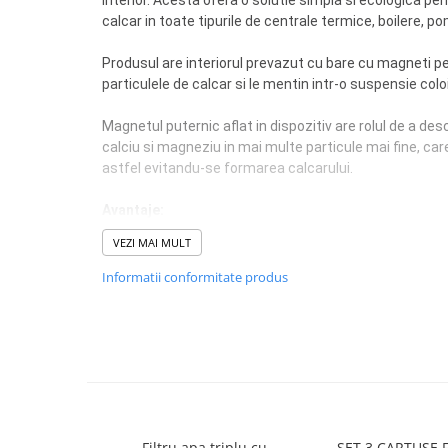
interior. Acesta ofera o solutie simpla si ecologica pen
calcar in toate tipurile de centrale termice, boilere, p
Produsul are interiorul prevazut cu bare cu magneti 
particulele de calcar si le mentin intr-o suspensie colo
Magnetul puternic aflat in dispozitiv are rolul de a d
calciu si magneziu in mai multe particule mai fine, car
astfel evitandu-se formarea calcarului.
Avantaje:
- durata lunga de viata (maxim 6 ani in functie de gradu
VEZI MAI MULT
- ecologic
Informatii conformitate produs
Specificatii tehnice:
- Brand: Titan
- Tip produs: filtru magnetic
- Utilizare: anticalcar
- Dimensiune: 1/2 inch
- Putere: 30.000 gauss
- Debit 800 l/h
- Presiune: 10 bar
Filtru apa triplu cu
SET 3 CARTUSE F