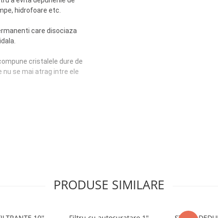
tru a evita depunerile de
ompe, hidrofoare etc.
permanenti care disociaza
idala.
escompune cristalele dure de
e nu se mai atrag intre ele
l de duritate al apei)
PRODUSE SIMILARE
ILTRANTE 10''
Filtru cu autocuratare 1"
STATIE DEDU