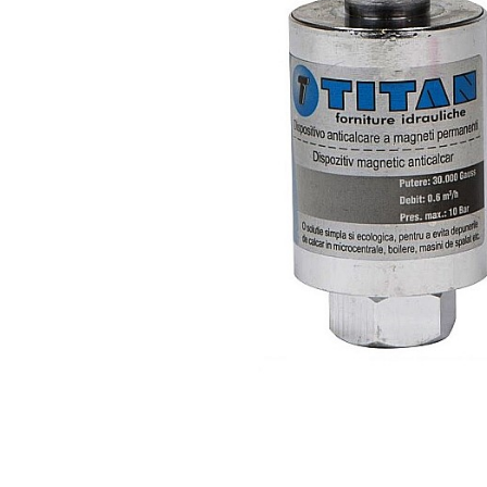
POMPE DE CALDURA SOL-APA
TERMOSTATE DE AMBIENT -
AUTOMATIZARI
ELEMENTE SMART
FARA FIR
CU CONTROL PRIN INTERNET
CU FIR
PENTRU INCALZIRE IN
PARDOSEALA
AER CONDITIONAT SI CLIMATIZARE
PIESE DE SCHIMB
INCALZIRE IN PARDOSEALA
TEAVA
CUTII DISTRIBUITORI
DISTRIBUITORI
ACCESORII