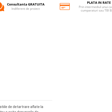
PLATA IN RATE
Consultanta GRATUITA
Prin intermediul unui ca
Indiferent de proiect
cumparaturi sau TBI 
tiile de detartrare aflate la