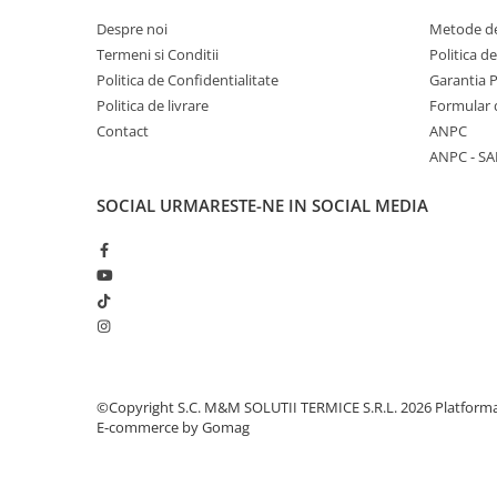
CARACTERISTICI TEHNICE
Despre noi
Metode de
Temp. maxima de lucru
Termeni si Conditii
Politica d
Politica de Confidentialitate
Temp. minima de lucru
Garantia 
Politica de livrare
Formular 
Racord
Contact
ANPC
Inaltime
ANPC - SA
Lungime
SOCIAL
URMARESTE-NE IN SOCIAL MEDIA
©Copyright S.C. M&M SOLUTII TERMICE S.R.L. 2026
Platform
E-commerce by Gomag