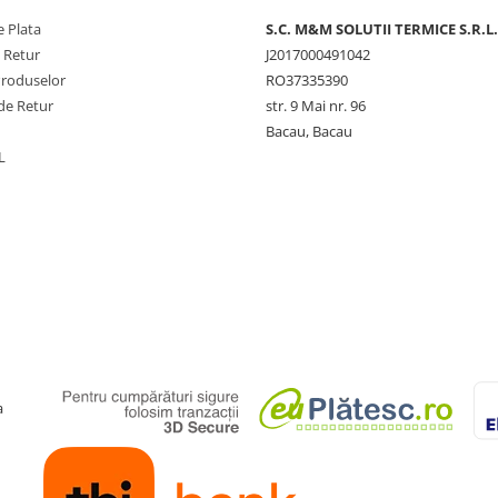
 Plata
S.C. M&M SOLUTII TERMICE S.R.L.
45
°C
e Retur
J2017000491042
Produselor
RO37335390
1
°C
de Retur
str. 9 Mai nr. 96
1/2"
Bacau, Bacau
85
mm
L
41
mm
a