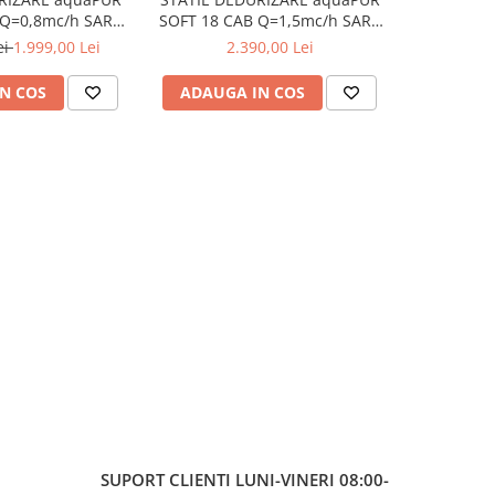
 Q=0,8mc/h SARE
SOFT 18 CAB Q=1,5mc/h SARE
20, raco
U BY-PASS)
43KG (CU BY-PASS)
ma
ei
1.999,00 Lei
2.390,00 Lei
N COS
ADAUGA IN COS
ADAUG
SUPORT CLIENTI
LUNI-VINERI 08:00-