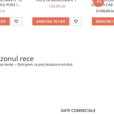
-5%
RUL PUR3 /
SOFT 10 CAB
120,00 Lei
NVERSA
23KG (C
Lei
2.100,00 L
ta
COS
ADAUGA IN COS
ADAUGA I
ezonul rece
la toate tipurile de centrale
 Casa Verde — fără spam, te poți dezabona oricând.
Filtru impuritati
Instalatii termice
Alama
DATE COMERCIALE