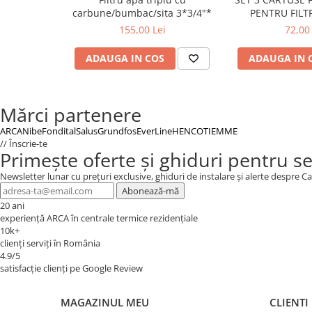
- Protectie impotriva depunerilor de calcar
carbune/bumbac/sita 3*3/4"*
PENTRU FILT
- Locatie de utilizare: Interior
OSMOZA I
155,00 Lei
72,00 
- Domeniu de utilizare: Instalatie detartrare
- Locatii: Baie, Bucatarie, Camera de spalat rufe, Pivni
ADAUGA IN COS
ADAUGA IN 
- Material: Metal, Alama
- Inaltime: 85 mm
- Latime: 41 mm
Mărci partenere
- Lungime: 41 mm
- Temperatura max. utilizare: 0 °C - 45 °C
ARCA
Nibe
Fondital
Salus
Grundfos
EverLine
HENCO
TIEMME
// Înscrie-te
Primește oferte și ghiduri pentru s
Informatii suplimentare:
Poate fi utilizat pentru protectia impotriva calcarului, 
Newsletter lunar cu prețuri exclusive, ghiduri de instalare și alerte despre
termice, pompe, boilere, hidrofoare etc.
Abonează-mă
20 ani
experiență ARCA în centrale termice rezidențiale
CARACTERISTICI GENERALE
10k+
clienți serviți în România
Tip produs
4.9/5
Destinat pentru
satisfacție clienți pe Google Review
Material
MAGAZINUL MEU
CLIENTI