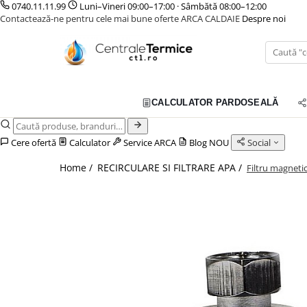
0740.11.11.99
Luni–Vineri 09:00–17:00 · Sâmbătă 08:00–12:00
Contactează-ne pentru cele mai bune oferte ARCA CALDAIE
Despre noi
Toate Produsele
CONTAINERE SI CADRE MODULARE
CENTRALE TERMICE
TOATE PRODUSELE
CALCULATOR PARDOSEALĂ
GAZ CONDENSATIE
GAZ CONVENTIONALE
Cere ofertă
Calculator
Service ARCA
Blog
NOU
Social
ACCESORII PENTRU MONTAJ
Home /
RECIRCULARE SI FILTRARE APA /
Filtru magnetic
CAZANE COMBUSTIBIL SOLID
CAZANE LEMNE CU GAZEIFICARE
CAZANE PELETI
CENTRALE MIXTE LEMN/PELET
ACCESORII PENTRU MONTAJ
POMPE DE CALDURA
POMPE DE CALDURA AER-APA