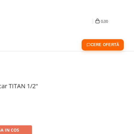
0,00
CERE OFERTĂ
car TITAN 1/2"
A IN COS