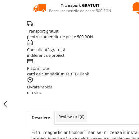
KIT AMESTEC
Transport GRATUIT
Pentru comenzile de peste 500 RON
IZOLATIE
AUTOMATIZARI
Transport gratuit
SANITARE
pentru comenzile de peste 500 RON
VENTILATIE CU RECUPERARE DE
CALDURA
Consultanță gratuită
indiferent de proiect
BOILERE CU POMPA DE CALDURA
Plată în rate
INSTRUMENTE & INFO
card de cumpărături sau TBI Bank
CALCULATOR PARDOSEALĂ
Livrare rapidă
din stoc
CERE OFERTĂ
SOCIAL MEDIA
Review-uri
(0)
Descriere
BLOG HVAC
NOU
Filtrul magnetic anticalcar Titan se utilizeaza in instala
CENTRE SERVICE ARCA