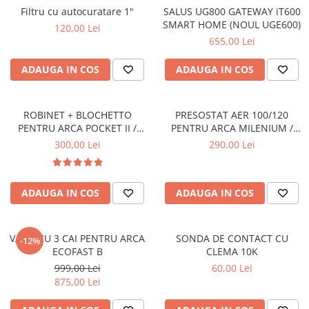
Filtru cu autocuratare 1"
SALUS UG800 GATEWAY iT600
SMART HOME (NOUL UGE600)
120,00 Lei
655,00 Lei
ADAUGA IN COS
ADAUGA IN COS
ROBINET + BLOCHETTO
PRESOSTAT AER 100/120
PENTRU ARCA POCKET II /
PENTRU ARCA MILENIUM /
PIXEL - AST0900P+BRI0900P
POCKET I - PRS0003P1
300,00 Lei
290,00 Lei
ADAUGA IN COS
ADAUGA IN COS
VANA CU 3 CAI PENTRU ARCA
SONDA DE CONTACT CU
-12%
ECOFAST B
CLEMA 10K
999,00 Lei
60,00 Lei
875,00 Lei