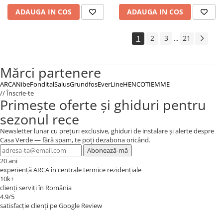
ADAUGA IN COS
ADAUGA IN COS
1
2
3
21
...
Mărci partenere
ARCA
Nibe
Fondital
Salus
Grundfos
EverLine
HENCO
TIEMME
// Înscrie-te
Primește oferte și ghiduri pentru
sezonul rece
Newsletter lunar cu prețuri exclusive, ghiduri de instalare și alerte despre
Casa Verde — fără spam, te poți dezabona oricând.
Abonează-mă
20 ani
experiență ARCA în centrale termice rezidențiale
10k+
clienți serviți în România
4.9/5
satisfacție clienți pe Google Review