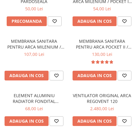
PARDOSEALA
ARCA MILENIUM / POCKET I -
MEM033P1
50,00 Lei
54,00 Lei
PRECOMANDA
ADAUGA IN COS
MEMBRANA SANITARA
MEMBRANA SANITARA
PENTRU ARCA MILENIUM /
PENTRU ARCA POCKET II /
POCKET I - MEM0101P1
ECOFAST / PIXEL - MEM0031P1
107,00 Lei
130,00 Lei
ADAUGA IN COS
ADAUGA IN COS
ELEMENT ALUMINIU
VENTILATOR ORIGINAL ARCA
RADIATOR FONDITAL
REGOVENT 120
EXCLUSIVO D3 600
68,00 Lei
2.480,00 Lei
ADAUGA IN COS
ADAUGA IN COS