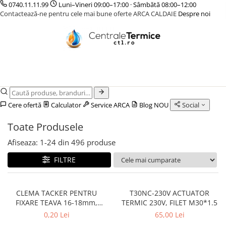
0740.11.11.99
Luni–Vineri 09:00–17:00 · Sâmbătă 08:00–12:00
Contactează-ne pentru cele mai bune oferte ARCA CALDAIE
Despre noi
CENTRALE TERMICE
CAZANE COMBUSTIBIL SOLID
POMPE DE CALDURA
TERMOSTATE DE AMBIENT - AUTOMATIZARI
INCALZIRE IN PARDOSEALA
GAZ CONDENSATIE
CAZANE LEMNE CU GAZEIFICARE
POMPE DE CALDURA AER-APA
ELEMENTE SMART
TEAVA
GAZ CONVENTIONALE
CAZANE PELETI
POMPE DE CALDURA SOL-APA
FARA FIR
CUTII DISTRIBUITORI
ACCESORII PENTRU MONTAJ
CENTRALE MIXTE LEMN/PELET
CU CONTROL PRIN INTERNET
DISTRIBUITORI
ACCESORII PENTRU MONTAJ
CU FIR
ACCESORII
Cere ofertă
Calculator
Service ARCA
Blog
NOU
Social
PENTRU INCALZIRE IN
KIT AMESTEC
PARDOSEALA
Toate Produsele
IZOLATIE
Afiseaza:
1-
24
din
496
produse
AUTOMATIZARI
FILTRE
CLEMA TACKER PENTRU
T30NC-230V ACTUATOR
FIXARE TEAVA 16-18mm,
TERMIC 230V, FILET M30*1.5
40mm, 300 buc/cutie
0,20 Lei
65,00 Lei