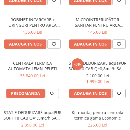
ADAUGA IN COS
ADAUGA IN COS
ROBINET INCARCARE +
MICROINTRERUPĂTOR
ORINGURI PENTRU ARCA
SANITAR PENTRU ARCA
PIXEL / POCKET - AST0900P
MILENIUM / POCKET I -
135,00 Lei
145,00 Lei
MIC0102P1
ADAUGA IN COS
ADAUGA IN COS
CENTRALA TERMICA
STATIE DEDURIZARE aquaPUR
-5%
AUTOMATA LEMN-PELETI
SOFT 10 CAB Q=0,8mc/h SARE
ARCA LPA DUO MATIC 45RI
23KG (CU BY-PASS)
33.840,00 Lei
2.100,00 Lei
INOX – 45KW
1.999,00 Lei
PRECOMANDA
ADAUGA IN COS
STATIE DEDURIZARE aquaPUR
Kit montaj pentru centrala
SOFT 18 CAB Q=1,5mc/h SARE
termica gama Economic
43KG (CU BY-PASS)
2.390,00 Lei
225,00 Lei