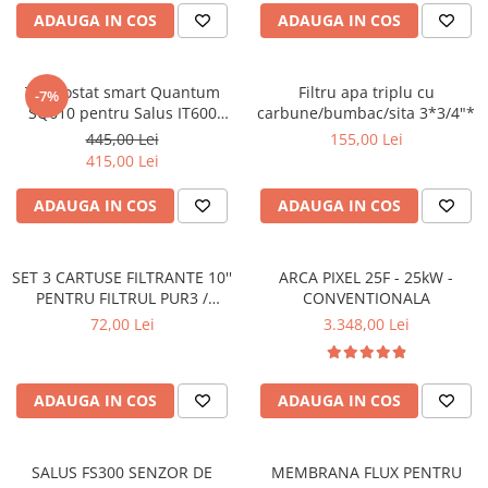
ADAUGA IN COS
ADAUGA IN COS
Termostat smart Quantum
Filtru apa triplu cu
-7%
SQ610 pentru Salus IT600
carbune/bumbac/sita 3*3/4"*
montaj in doza
445,00 Lei
155,00 Lei
415,00 Lei
ADAUGA IN COS
ADAUGA IN COS
SET 3 CARTUSE FILTRANTE 10''
ARCA PIXEL 25F - 25kW -
PENTRU FILTRUL PUR3 /
CONVENTIONALA
OSMOZA INVERSA
72,00 Lei
3.348,00 Lei
ADAUGA IN COS
ADAUGA IN COS
SALUS FS300 SENZOR DE
MEMBRANA FLUX PENTRU