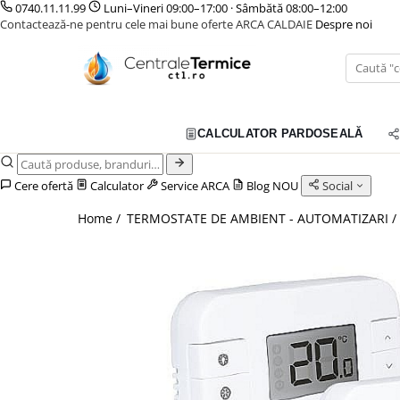
0740.11.11.99
Luni–Vineri 09:00–17:00 · Sâmbătă 08:00–12:00
Contactează-ne pentru cele mai bune oferte ARCA CALDAIE
Despre noi
Toate Produsele
CONTAINERE SI CADRE MODULARE
CENTRALE TERMICE
TOATE PRODUSELE
CALCULATOR PARDOSEALĂ
GAZ CONDENSATIE
GAZ CONVENTIONALE
Cere ofertă
Calculator
Service ARCA
Blog
NOU
Social
ACCESORII PENTRU MONTAJ
Home /
TERMOSTATE DE AMBIENT - AUTOMATIZARI /
CAZANE COMBUSTIBIL SOLID
CAZANE LEMNE CU GAZEIFICARE
CAZANE PELETI
CENTRALE MIXTE LEMN/PELET
ACCESORII PENTRU MONTAJ
POMPE DE CALDURA
POMPE DE CALDURA AER-APA