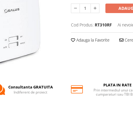
ADAUG
Cod Produs:
RT310RF
Ai nevoi
Adauga la Favorite
Cere 
PLATA IN RATE
Consultanta GRATUITA
Prin intermediul unui ca
Indiferent de proiect
cumparaturi sau TBI 