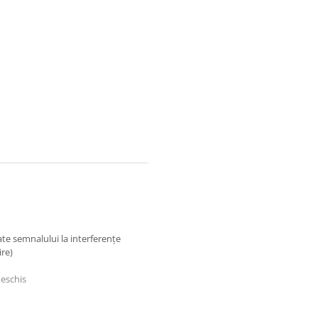
te semnalului la interferențe
ire)
deschis