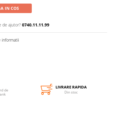
A IN COS
e de ajutor?
0740.11.11.99
informatii
LIVRARE RAPIDA
rd de
Din stoc
Bank