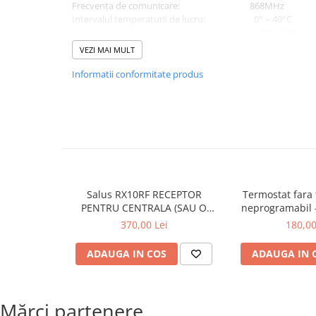
Frecvența de comunicare: 868MHz
Intervalul temperaturii de lucru: 0° – 40°C
Intervalul de programare a temperaturii: 0°C – 35°C
Pasul de măsurare al temperaturii: 0,5°C
VEZI MAI MULT
Histereza (diferenta la pornire): 0,5° C/1° C
Nivele de temperatura: 1
Informatii conformitate produs
Alimentare receptor: 230 VAC 50 Hz 16 (
Alimentare termostat: 2 baterii tip AA
Salus RX10RF RECEPTOR
Termostat fara f
PENTRU CENTRALA (SAU O
neprogramabil 
ZONA INDEPENDENTA)
WT1
370,00 Lei
180,00
ADAUGA IN COS
ADAUGA IN 
Mărci partenere