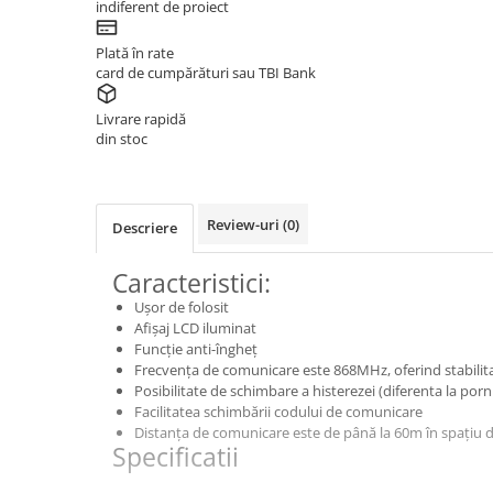
indiferent de proiect
KIT AMESTEC
Plată în rate
IZOLATIE
card de cumpărături sau TBI Bank
AUTOMATIZARI
Livrare rapidă
SANITARE
din stoc
VENTILATIE CU RECUPERARE DE
CALDURA
BOILERE CU POMPA DE CALDURA
Review-uri
(0)
Descriere
INSTRUMENTE & INFO
Caracteristici:
CALCULATOR PARDOSEALĂ
Ușor de folosit
Afișaj LCD iluminat
CERE OFERTĂ
Funcție anti-îngheț
Frecvența de comunicare este 868MHz, oferind stabilita
SOCIAL MEDIA
Posibilitate de schimbare a histerezei (diferenta la porn
Facilitatea schimbării codului de comunicare
Distanța de comunicare este de până la 60m în spațiu 
BLOG HVAC
NOU
Specificatii
CENTRE SERVICE ARCA