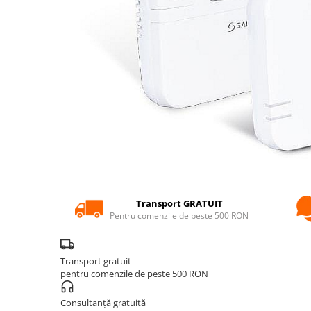
POMPE DE CALDURA SOL-APA
TERMOSTATE DE AMBIENT -
AUTOMATIZARI
ELEMENTE SMART
FARA FIR
CU CONTROL PRIN INTERNET
CU FIR
PENTRU INCALZIRE IN
PARDOSEALA
AER CONDITIONAT SI CLIMATIZARE
PIESE DE SCHIMB
Transport GRATUIT
Pentru comenzile de peste 500 RON
INCALZIRE IN PARDOSEALA
TEAVA
CUTII DISTRIBUITORI
Transport gratuit
pentru comenzile de peste 500 RON
DISTRIBUITORI
ACCESORII
Consultanță gratuită