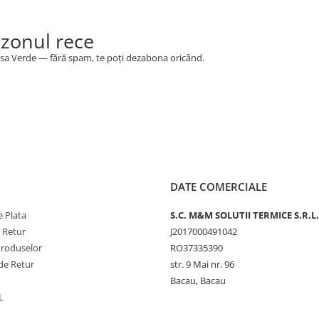
ezonul rece
 Casa Verde — fără spam, te poți dezabona oricând.
DATE COMERCIALE
 Plata
S.C. M&M SOLUTII TERMICE S.R.L.
e Retur
J2017000491042
Produselor
RO37335390
de Retur
str. 9 Mai nr. 96
Bacau, Bacau
L