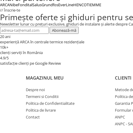
ARCA
Nibe
Fondital
Salus
Grundfos
EverLine
HENCO
TIEMME
// Înscrie-te
Primește oferte și ghiduri pentru s
Newsletter lunar cu prețuri exclusive, ghiduri de instalare și alerte despre
Abonează-mă
20 ani
experiență ARCA în centrale termice rezidențiale
10k+
clienți serviți în România
4.9/5
satisfacție clienți pe Google Review
MAGAZINUL MEU
CLIENTI
Despre noi
Metode de
Termeni si Conditii
Politica d
Politica de Confidentialitate
Garantia 
Politica de livrare
Formular 
Contact
ANPC
ANPC - SA