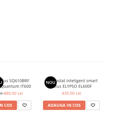
Salus SQ610BRF
Termostat inteligent smart
U
NOU
 Quantum IT600
Salus ELYPSO EL600F
ei
489,00 Lei
439,00 Lei
N COS
ADAUGA IN COS