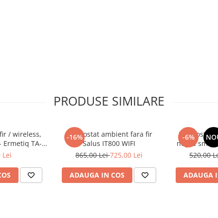
3) A
PRODUSE SIMILARE
ir / wireless,
Termostat ambient fara fir
Termostat 
-16%
-6%
NO
- Ermetiq TA-
Salus IT800 WIFI
negru smart
9N
 Lei
865,00 Lei
725,00 Lei
520,00 L
COS
ADAUGA IN COS
ADAUGA I