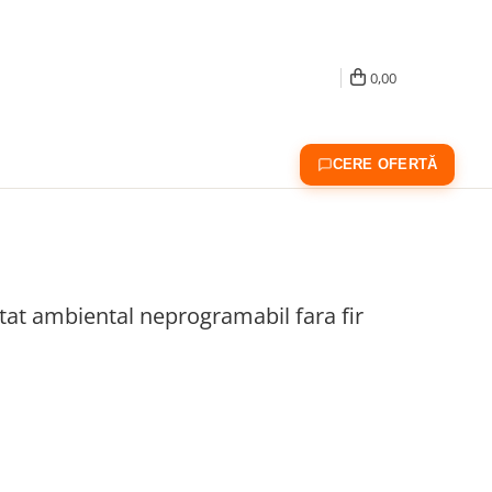
0,00
CERE OFERTĂ
at ambiental neprogramabil fara fir