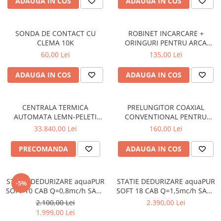
ADAUGA IN COS
ADAUGA IN COS
SONDA DE CONTACT CU
ROBINET INCARCARE +
CLEMA 10K
ORINGURI PENTRU ARCA
PIXEL / POCKET - AST0900P
60,00 Lei
135,00 Lei
ADAUGA IN COS
ADAUGA IN COS
CENTRALA TERMICA
PRELUNGITOR COAXIAL
AUTOMATA LEMN-PELETI
CONVENTIONAL PENTRU
ARCA LPA DUO MATIC 45RI
CENTRALA TERMICA - 1m
33.840,00 Lei
160,00 Lei
INOX – 45KW
PRECOMANDA
ADAUGA IN COS
STATIE DEDURIZARE aquaPUR
STATIE DEDURIZARE aquaPUR
-5%
SOFT 10 CAB Q=0,8mc/h SARE
SOFT 18 CAB Q=1,5mc/h SARE
23KG (CU BY-PASS)
43KG (CU BY-PASS)
2.100,00 Lei
2.390,00 Lei
1.999,00 Lei