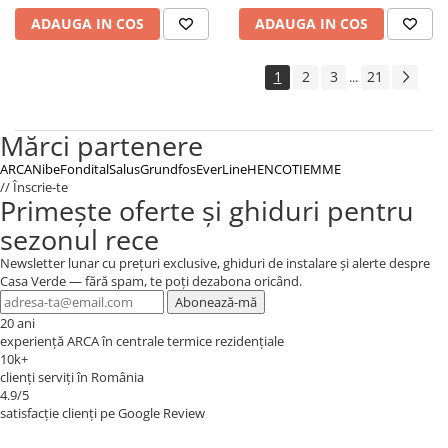
ADAUGA IN COS
ADAUGA IN COS
1
2
3
21
...
Mărci partenere
ARCA
Nibe
Fondital
Salus
Grundfos
EverLine
HENCO
TIEMME
// Înscrie-te
Primește oferte și ghiduri pentru
sezonul rece
Newsletter lunar cu prețuri exclusive, ghiduri de instalare și alerte despre
Casa Verde — fără spam, te poți dezabona oricând.
Abonează-mă
20 ani
experiență ARCA în centrale termice rezidențiale
10k+
clienți serviți în România
4.9/5
satisfacție clienți pe Google Review