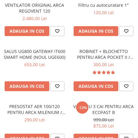
VENTILATOR ORIGINAL ARCA
Filtru cu autocuratare 1"
REGOVENT 120
120,00 Lei
2.480,00 Lei
ADAUGA IN COS
ADAUGA IN COS
SALUS UG800 GATEWAY iT600
ROBINET + BLOCHETTO
SMART HOME (NOUL UGE600)
PENTRU ARCA POCKET II /
PIXEL - AST0900P+BRI0900P
655,00 Lei
300,00 Lei
ADAUGA IN COS
ADAUGA IN COS
PRESOSTAT AER 100/120
VANA CU 3 CAI PENTRU ARCA
-12%
PENTRU ARCA MILENIUM /
ECOFAST B
POCKET I - PRS0003P1
290,00 Lei
999,00 Lei
875,00 Lei