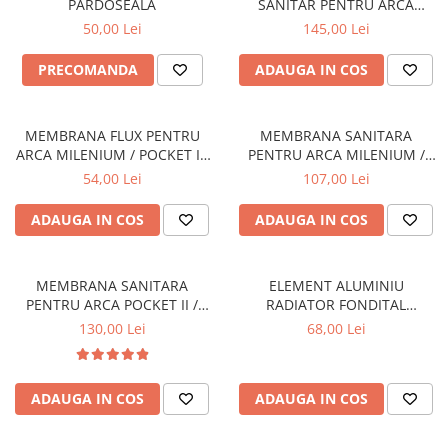
PARDOSEALA
SANITAR PENTRU ARCA
MILENIUM / POCKET I -
50,00 Lei
145,00 Lei
MIC0102P1
PRECOMANDA
ADAUGA IN COS
MEMBRANA FLUX PENTRU
MEMBRANA SANITARA
ARCA MILENIUM / POCKET I -
PENTRU ARCA MILENIUM /
MEM033P1
POCKET I - MEM0101P1
54,00 Lei
107,00 Lei
ADAUGA IN COS
ADAUGA IN COS
MEMBRANA SANITARA
ELEMENT ALUMINIU
PENTRU ARCA POCKET II /
RADIATOR FONDITAL
ECOFAST / PIXEL - MEM0031P1
EXCLUSIVO D3 600
130,00 Lei
68,00 Lei
ADAUGA IN COS
ADAUGA IN COS