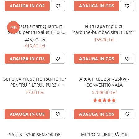
ADAUGA IN COS
ADAUGA IN COS
Termostat smart Quantum
Filtru apa triplu cu
-7%
SQ610 pentru Salus IT600
carbune/bumbac/sita 3*3/4"*
montaj in doza
445,00 Lei
155,00 Lei
415,00 Lei
ADAUGA IN COS
ADAUGA IN COS
SET 3 CARTUSE FILTRANTE 10''
ARCA PIXEL 25F - 25kW -
PENTRU FILTRUL PUR3 /
CONVENTIONALA
OSMOZA INVERSA
72,00 Lei
3.348,00 Lei
ADAUGA IN COS
ADAUGA IN COS
SALUS FS300 SENZOR DE
MICROINTRERUPĂTOR