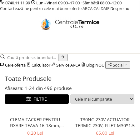
0740.11.11.99
Luni–Vineri 09:00–17:00 · Sâmbătă 08:00–12:00
Contactează-ne pentru cele mai bune oferte ARCA CALDAIE
Despre noi
CENTRALE TERMICE
CAZANE COMBUSTIBIL SOLID
POMPE DE CALDURA
TERMOSTATE DE AMBIENT - AUTOMATIZARI
INCALZIRE IN PARDOSEALA
GAZ CONDENSATIE
CAZANE LEMNE CU GAZEIFICARE
POMPE DE CALDURA AER-APA
ELEMENTE SMART
TEAVA
GAZ CONVENTIONALE
CAZANE PELETI
POMPE DE CALDURA SOL-APA
FARA FIR
CUTII DISTRIBUITORI
ACCESORII PENTRU MONTAJ
CENTRALE MIXTE LEMN/PELET
CU CONTROL PRIN INTERNET
DISTRIBUITORI
ACCESORII PENTRU MONTAJ
CU FIR
ACCESORII
Cere ofertă
Calculator
Service ARCA
Blog
NOU
Social
PENTRU INCALZIRE IN
KIT AMESTEC
PARDOSEALA
Toate Produsele
IZOLATIE
Afiseaza:
1-
24
din
496
produse
AUTOMATIZARI
FILTRE
CLEMA TACKER PENTRU
T30NC-230V ACTUATOR
FIXARE TEAVA 16-18mm,
TERMIC 230V, FILET M30*1.5
40mm, 300 buc/cutie
0,20 Lei
65,00 Lei