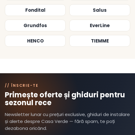
Fondital
Salus
Grundfos
EverLine
HENCO
TIEMME
// ÎNSCRIE-TE
Primește oferte și ghiduri pentru
sezonul rece
Newsletter lunar cu prețuri exclusive, ghiduri de instalare
și alerte despre Casa Verde — fără spam, te poți
dezabona oricând.