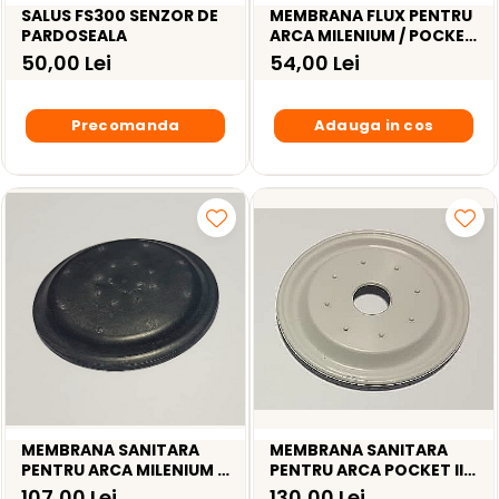
SALUS FS300 SENZOR DE
MEMBRANA FLUX PENTRU
PARDOSEALA
ARCA MILENIUM / POCKET
I - MEM033P1
50,00 Lei
54,00 Lei
Precomanda
Adauga in cos
MEMBRANA SANITARA
MEMBRANA SANITARA
PENTRU ARCA MILENIUM /
PENTRU ARCA POCKET II /
POCKET I - MEM0101P1
ECOFAST / PIXEL -
107,00 Lei
130,00 Lei