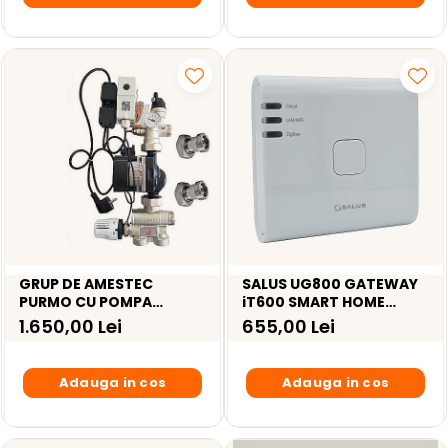
GRUP DE AMESTEC
SALUS UG800 GATEWAY
PURMO CU POMPA
iT600 SMART HOME
GRUNDFOS UPM3 AUTO L
(NOUL UGE600)
1.650,00 Lei
655,00 Lei
25-50
Adauga in cos
Adauga in cos