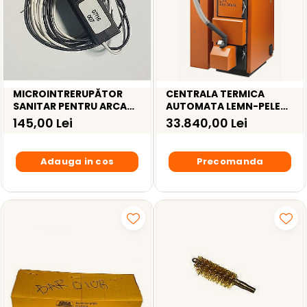
MICROINTRERUPĂTOR
CENTRALA TERMICA
SANITAR PENTRU ARCA
AUTOMATA LEMN-PELETI
MILENIUM / POCKET I -
ARCA LPA DUO MATIC
145,00 Lei
33.840,00 Lei
MIC0102P1
45RI INOX – 45KW
Adauga in cos
Precomanda