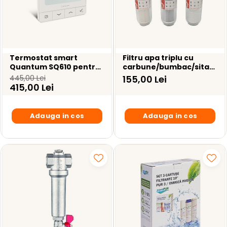
Termostat smart
Filtru apa triplu cu
Quantum SQ610 pentru
carbune/bumbac/sita
Salus IT600 montaj in
3*3/4"*
445,00 Lei
155,00 Lei
doza
415,00 Lei
Adauga in cos
Adauga in cos