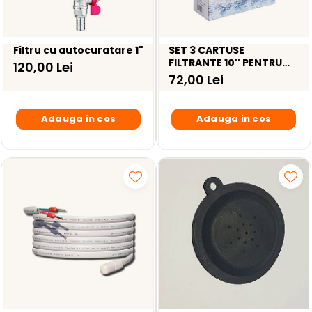
Filtru cu autocuratare 1"
SET 3 CARTUSE
FILTRANTE 10'' PENTRU
120,00 Lei
FILTRUL PUR3 / OSMOZA
72,00 Lei
INVERSA
Adauga in cos
Adauga in cos