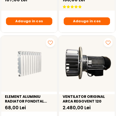
MEM0031P1
Adauga in cos
Adauga in cos
ELEMENT ALUMINIU
VENTILATOR ORIGINAL
RADIATOR FONDITAL
ARCA REGOVENT 120
EXCLUSIVO D3 600
68,00 Lei
2.480,00 Lei