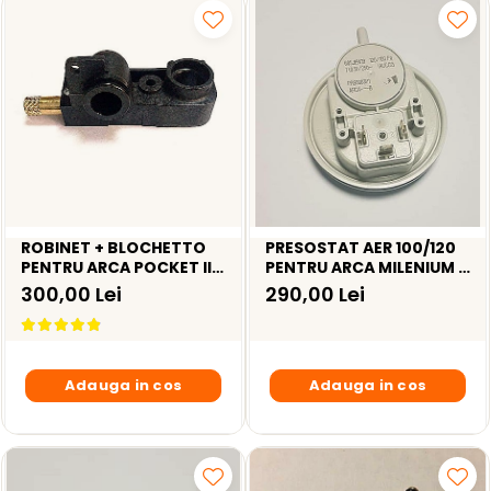
ROBINET + BLOCHETTO
PRESOSTAT AER 100/120
PENTRU ARCA POCKET II /
PENTRU ARCA MILENIUM /
PIXEL -
POCKET I - PRS0003P1
300,00 Lei
290,00 Lei
AST0900P+BRI0900P
Adauga in cos
Adauga in cos