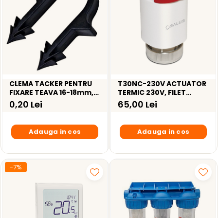
CLEMA TACKER PENTRU
T30NC-230V ACTUATOR
FIXARE TEAVA 16-18mm,
TERMIC 230V, FILET
40mm, 300 buc/cutie
M30*1.5
0,20 Lei
65,00 Lei
Adauga in cos
Adauga in cos
-7%