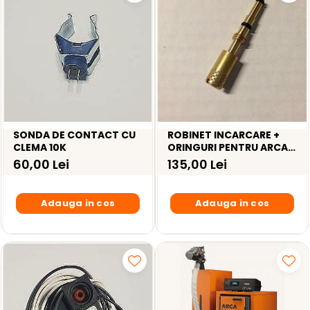
SONDA DE CONTACT CU
ROBINET INCARCARE +
CLEMA 10K
ORINGURI PENTRU ARCA
PIXEL / POCKET -
60,00 Lei
135,00 Lei
AST0900P
Adauga in cos
Adauga in cos