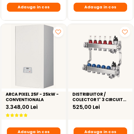
Adauga in cos
Adauga in cos
ARCA PIXEL 25F - 25kW -
DISTRIBUITOR /
CONVENTIONALA
COLECTOR 1" 3 CIRCUITE
- INOX (CU ROBINETI
3.348,00 Lei
525,00 Lei
TERMOSTATICI SI
DEBITMETRE) -
245*330*86
Adauga in cos
Adauga in cos