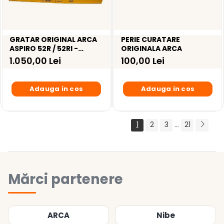
GRATAR ORIGINAL ARCA
PERIE CURATARE
ASPIRO 52R / 52RI -
ORIGINALA ARCA
BAR0108
1.050,00 Lei
100,00 Lei
Adauga in cos
Adauga in cos
...
1
2
3
21
Mărci partenere
ARCA
Nibe