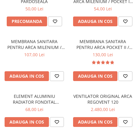
PARDOSEALA
ARCA MILENIUM / POCKET I -
MEM033P1
50,00 Lei
54,00 Lei
PRECOMANDA
ADAUGA IN COS
MEMBRANA SANITARA
MEMBRANA SANITARA
PENTRU ARCA MILENIUM /
PENTRU ARCA POCKET II /
POCKET I - MEM0101P1
ECOFAST / PIXEL - MEM0031P1
107,00 Lei
130,00 Lei
ADAUGA IN COS
ADAUGA IN COS
ELEMENT ALUMINIU
VENTILATOR ORIGINAL ARCA
RADIATOR FONDITAL
REGOVENT 120
EXCLUSIVO D3 600
68,00 Lei
2.480,00 Lei
ADAUGA IN COS
ADAUGA IN COS