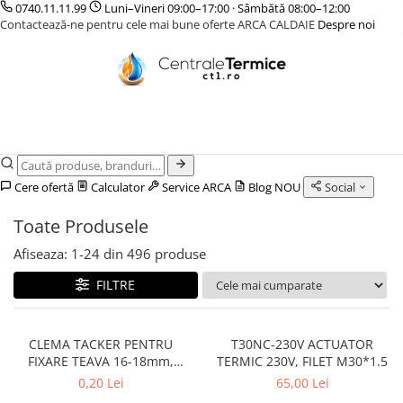
0740.11.11.99
Luni–Vineri 09:00–17:00 · Sâmbătă 08:00–12:00
Contactează-ne pentru cele mai bune oferte ARCA CALDAIE
Despre noi
CENTRALE TERMICE
CAZANE COMBUSTIBIL SOLID
POMPE DE CALDURA
TERMOSTATE DE AMBIENT - AUTOMATIZARI
INCALZIRE IN PARDOSEALA
GAZ CONDENSATIE
CAZANE LEMNE CU GAZEIFICARE
POMPE DE CALDURA AER-APA
ELEMENTE SMART
TEAVA
GAZ CONVENTIONALE
CAZANE PELETI
POMPE DE CALDURA SOL-APA
FARA FIR
CUTII DISTRIBUITORI
ACCESORII PENTRU MONTAJ
CENTRALE MIXTE LEMN/PELET
CU CONTROL PRIN INTERNET
DISTRIBUITORI
ACCESORII PENTRU MONTAJ
CU FIR
ACCESORII
Cere ofertă
Calculator
Service ARCA
Blog
NOU
Social
PENTRU INCALZIRE IN
KIT AMESTEC
PARDOSEALA
Toate Produsele
IZOLATIE
Afiseaza:
1-
24
din
496
produse
AUTOMATIZARI
FILTRE
CLEMA TACKER PENTRU
T30NC-230V ACTUATOR
FIXARE TEAVA 16-18mm,
TERMIC 230V, FILET M30*1.5
40mm, 300 buc/cutie
0,20 Lei
65,00 Lei