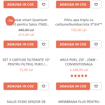
ADAUGA IN COS
ADAUGA IN COS
Termostat smart Quantum
Filtru apa triplu cu
-7%
SQ610 pentru Salus IT600
carbune/bumbac/sita 3*3/4"*
montaj in doza
445,00 Lei
155,00 Lei
415,00 Lei
ADAUGA IN COS
ADAUGA IN COS
SET 3 CARTUSE FILTRANTE 10''
ARCA PIXEL 25F - 25kW -
PENTRU FILTRUL PUR3 /
CONVENTIONALA
OSMOZA INVERSA
72,00 Lei
3.348,00 Lei
ADAUGA IN COS
ADAUGA IN COS
SALUS FS300 SENZOR DE
MEMBRANA FLUX PENTRU