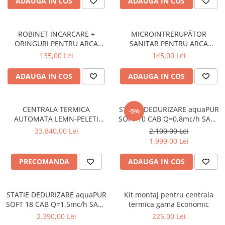
ADAUGA IN COS
ADAUGA IN COS
ROBINET INCARCARE +
MICROINTRERUPĂTOR
ORINGURI PENTRU ARCA
SANITAR PENTRU ARCA
PIXEL / POCKET - AST0900P
MILENIUM / POCKET I -
135,00 Lei
145,00 Lei
MIC0102P1
ADAUGA IN COS
ADAUGA IN COS
CENTRALA TERMICA
STATIE DEDURIZARE aquaPUR
-5%
AUTOMATA LEMN-PELETI
SOFT 10 CAB Q=0,8mc/h SARE
ARCA LPA DUO MATIC 45RI
23KG (CU BY-PASS)
33.840,00 Lei
2.100,00 Lei
INOX – 45KW
1.999,00 Lei
PRECOMANDA
ADAUGA IN COS
STATIE DEDURIZARE aquaPUR
Kit montaj pentru centrala
SOFT 18 CAB Q=1,5mc/h SARE
termica gama Economic
43KG (CU BY-PASS)
2.390,00 Lei
225,00 Lei