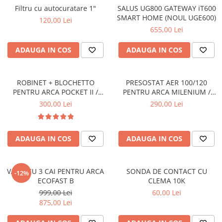
Filtru cu autocuratare 1"
SALUS UG800 GATEWAY iT600
SMART HOME (NOUL UGE600)
120,00 Lei
655,00 Lei
ADAUGA IN COS
ADAUGA IN COS
ROBINET + BLOCHETTO
PRESOSTAT AER 100/120
PENTRU ARCA POCKET II /
PENTRU ARCA MILENIUM /
PIXEL - AST0900P+BRI0900P
POCKET I - PRS0003P1
300,00 Lei
290,00 Lei
ADAUGA IN COS
ADAUGA IN COS
VANA CU 3 CAI PENTRU ARCA
SONDA DE CONTACT CU
-12%
ECOFAST B
CLEMA 10K
999,00 Lei
60,00 Lei
875,00 Lei