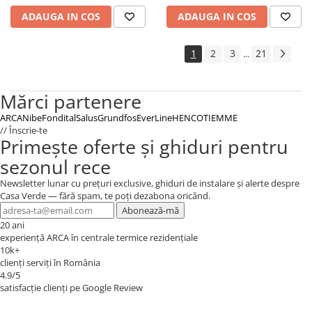
ADAUGA IN COS
ADAUGA IN COS
1
2
3
21
...
Mărci partenere
ARCA
Nibe
Fondital
Salus
Grundfos
EverLine
HENCO
TIEMME
// Înscrie-te
Primește oferte și ghiduri pentru
sezonul rece
Newsletter lunar cu prețuri exclusive, ghiduri de instalare și alerte despre
Casa Verde — fără spam, te poți dezabona oricând.
Abonează-mă
20 ani
experiență ARCA în centrale termice rezidențiale
10k+
clienți serviți în România
4.9/5
satisfacție clienți pe Google Review