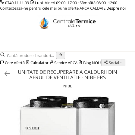
0740.11.11.99
Luni–Vineri 09:00–17:00 · Sâmbătă 08:00–12:00
Contactează-ne pentru cele mai bune oferte ARCA CALDAIE
Despre noi
CENTRALE TERMICE
CAZANE COMBUSTIBIL SOLID
POMPE DE CALDURA
TERMOSTATE DE AMBIENT - AUTOMATIZARI
INCALZIRE IN PARDOSEALA
GAZ CONDENSATIE
CAZANE LEMNE CU GAZEIFICARE
POMPE DE CALDURA AER-APA
ELEMENTE SMART
TEAVA
GAZ CONVENTIONALE
CAZANE PELETI
POMPE DE CALDURA SOL-APA
FARA FIR
CUTII DISTRIBUITORI
ACCESORII PENTRU MONTAJ
CENTRALE MIXTE LEMN/PELET
CU CONTROL PRIN INTERNET
DISTRIBUITORI
ACCESORII PENTRU MONTAJ
CU FIR
ACCESORII
Cere ofertă
Calculator
Service ARCA
Blog
NOU
Social
PENTRU INCALZIRE IN
KIT AMESTEC
UNITATE DE RECUPERARE A CALDURII DIN
PARDOSEALA
IZOLATIE
AERUL DE VENTILATIE - NIBE ERS
AUTOMATIZARI
NIBE