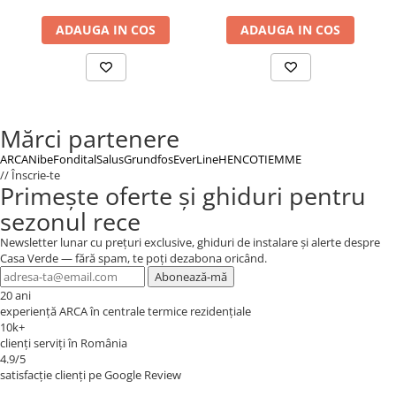
chiar mai mici, in comparatie cu o instalatie clasica formata dintr-
ADAUGA IN COS
ADAUGA IN COS
un cazan electric si un sistem de ventilatie. Restul este gratis.
Mărci partenere
ARCA
Nibe
Fondital
Salus
Grundfos
EverLine
HENCO
TIEMME
// Înscrie-te
Primește oferte și ghiduri pentru
sezonul rece
Newsletter lunar cu prețuri exclusive, ghiduri de instalare și alerte despre
Casa Verde — fără spam, te poți dezabona oricând.
Abonează-mă
20 ani
experiență ARCA în centrale termice rezidențiale
10k+
clienți serviți în România
4.9/5
satisfacție clienți pe Google Review