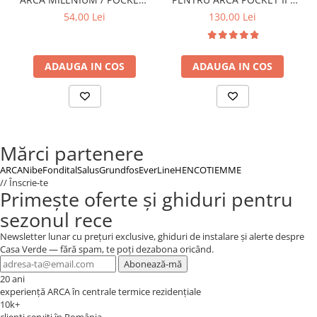
- MEM033P1
ECOFAST / PIXEL -
54,00 Lei
130,00 Lei
MEM0031P1
ADAUGA IN COS
ADAUGA IN COS
Mărci partenere
ARCA
Nibe
Fondital
Salus
Grundfos
EverLine
HENCO
TIEMME
// Înscrie-te
Primește oferte și ghiduri pentru
sezonul rece
Newsletter lunar cu prețuri exclusive, ghiduri de instalare și alerte despre
Casa Verde — fără spam, te poți dezabona oricând.
Abonează-mă
20 ani
experiență ARCA în centrale termice rezidențiale
10k+
clienți serviți în România