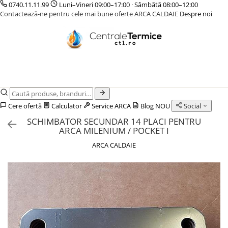
0740.11.11.99
Luni–Vineri 09:00–17:00 · Sâmbătă 08:00–12:00
Contactează-ne pentru cele mai bune oferte ARCA CALDAIE
Despre noi
CENTRALE TERMICE
CAZANE COMBUSTIBIL SOLID
POMPE DE CALDURA
TERMOSTATE DE AMBIENT - AUTOMATIZARI
INCALZIRE IN PARDOSEALA
GAZ CONDENSATIE
CAZANE LEMNE CU GAZEIFICARE
POMPE DE CALDURA AER-APA
ELEMENTE SMART
TEAVA
GAZ CONVENTIONALE
CAZANE PELETI
POMPE DE CALDURA SOL-APA
FARA FIR
CUTII DISTRIBUITORI
ACCESORII PENTRU MONTAJ
CENTRALE MIXTE LEMN/PELET
CU CONTROL PRIN INTERNET
DISTRIBUITORI
ACCESORII PENTRU MONTAJ
CU FIR
ACCESORII
Cere ofertă
Calculator
Service ARCA
Blog
NOU
Social
PENTRU INCALZIRE IN
KIT AMESTEC
SCHIMBATOR SECUNDAR 14 PLACI PENTRU
PARDOSEALA
IZOLATIE
ARCA MILENIUM / POCKET I
AUTOMATIZARI
ARCA CALDAIE