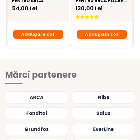
PENTRU ARCA
PENTRU ARCA POCKET
MILENIUM / POCKET I -
II / ECOFAST / PIXEL -
54,00 Lei
130,00 Lei
MEM033P1
MEM0031P1
Adauga in cos
Adauga in cos
Mărci partenere
ARCA
Nibe
Fondital
Salus
Grundfos
EverLine