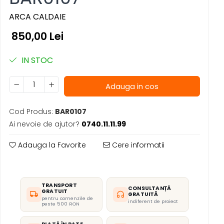
ARCA CALDAIE
850,00 Lei
IN STOC
Adauga in cos
Cod Produs:
BAR0107
Ai nevoie de ajutor?
0740.11.11.99
Adauga la Favorite
Cere informatii
TRANSPORT
CONSULTANȚĂ
GRATUIT
GRATUITĂ
pentru comenzile de
indiferent de proiect
peste 500 RON