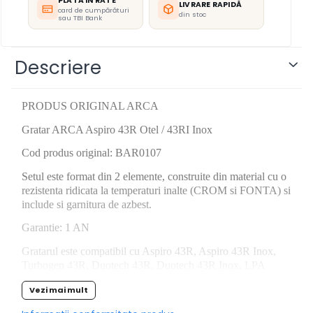
PLATĂ ÎN RATE
LIVRARE RAPIDĂ
card de cumpărături
din stoc
sau TBI Bank
Descriere
PRODUS ORIGINAL ARCA
Gratar ARCA Aspiro 43R Otel / 43RI Inox
Cod produs original: BAR0107
Setul este format din 2 elemente, construite din material cu o
rezistenta ridicata la temperaturi inalte (CROM si FONTA) si
include si garnitura de azbest.
Garantie: 1 AN
Gratarul este compatibil cu Aspiro 43R, Aspiro 43R Inox,
Turbogen 43R, Duotech 43R, Duotech 43R Inox, LPA
Duomatic 43R, LPA Duomatic 43R Inox
Vezi mai mult