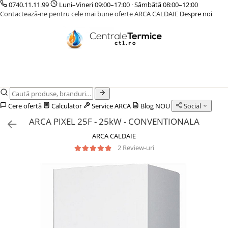
0740.11.11.99
Luni–Vineri 09:00–17:00 · Sâmbătă 08:00–12:00
Contactează-ne pentru cele mai bune oferte ARCA CALDAIE
Despre noi
CENTRALE TERMICE
CAZANE COMBUSTIBIL SOLID
POMPE DE CALDURA
TERMOSTATE DE AMBIENT - AUTOMATIZARI
INCALZIRE IN PARDOSEALA
GAZ CONDENSATIE
CAZANE LEMNE CU GAZEIFICARE
POMPE DE CALDURA AER-APA
ELEMENTE SMART
TEAVA
GAZ CONVENTIONALE
CAZANE PELETI
POMPE DE CALDURA SOL-APA
FARA FIR
CUTII DISTRIBUITORI
ACCESORII PENTRU MONTAJ
CENTRALE MIXTE LEMN/PELET
CU CONTROL PRIN INTERNET
DISTRIBUITORI
ACCESORII PENTRU MONTAJ
CU FIR
ACCESORII
Cere ofertă
Calculator
Service ARCA
Blog
NOU
Social
PENTRU INCALZIRE IN
KIT AMESTEC
ARCA PIXEL 25F - 25kW - CONVENTIONALA
PARDOSEALA
IZOLATIE
ARCA CALDAIE
AUTOMATIZARI
2 Review-uri