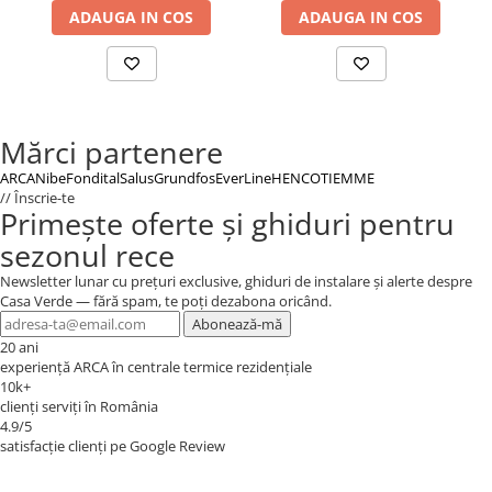
ADAUGA IN COS
ADAUGA IN COS
funcției anti-îngheț și folosirea funcției
erogării apei calde chiar cu cereri foarte mici.
DIGITALA CU AUTODIAGNOSTICARE
Gestiunea centralei, controalele, reglajele,
Mărci partenere
autodiagnosticarea și siguranțele sunt
ARCA
Nibe
Fondital
Salus
Grundfos
EverLine
HENCO
TIEMME
asigurate de o electronică digitală de ultimă
// Înscrie-te
Primește oferte și ghiduri pentru
generație care arată pe un display luminos
sezonul rece
toate funcțiile generatorului. Maximizarea
randamentului și deci reducerea consumului
Newsletter lunar cu prețuri exclusive, ghiduri de instalare și alerte despre
Casa Verde — fără spam, te poți dezabona oricând.
cer, pe lângă o electronică performantă și
Abonează-mă
dotarea cu o sonda exterioară care îi asigură
20 ani
experiență ARCA în centrale termice rezidențiale
instalației o temperatură minimă de
10k+
funcționare, în orice condiții.
clienți serviți în România
4.9/5
satisfacție clienți pe Google Review
Debit termic nominal: 27 KW
Putere nominală: 25.1 KW