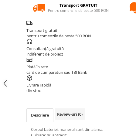
KIT AMESTEC
Transport GRATUIT
Pentru comenzile de peste 500 RON
IZOLATIE
AUTOMATIZARI
Transport gratuit
SANITARE
pentru comenzile de peste 500 RON
VENTILATIE CU RECUPERARE DE
CALDURA
Consultanță gratuită
indiferent de proiect
BOILERE CU POMPA DE CALDURA
Plată în rate
INSTRUMENTE & INFO
card de cumpărături sau TBI Bank
CALCULATOR PARDOSEALĂ
Livrare rapidă
din stoc
CERE OFERTĂ
SOCIAL MEDIA
Review-uri
(0)
Descriere
BLOG HVAC
NOU
Corpul bateriei, manerul sunt din alama;
CENTRE SERVICE ARCA
Culoare: gri antracit;