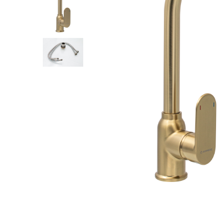
POMPE DE CALDURA SOL-APA
TERMOSTATE DE AMBIENT -
AUTOMATIZARI
ELEMENTE SMART
FARA FIR
CU CONTROL PRIN INTERNET
CU FIR
PENTRU INCALZIRE IN
PARDOSEALA
AER CONDITIONAT SI CLIMATIZARE
PIESE DE SCHIMB
INCALZIRE IN PARDOSEALA
TEAVA
CUTII DISTRIBUITORI
DISTRIBUITORI
ACCESORII