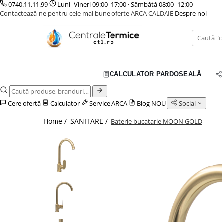
0740.11.11.99
Luni–Vineri 09:00–17:00 · Sâmbătă 08:00–12:00
Contactează-ne pentru cele mai bune oferte ARCA CALDAIE
Despre noi
Toate Produsele
CONTAINERE SI CADRE MODULARE
CENTRALE TERMICE
TOATE PRODUSELE
CALCULATOR PARDOSEALĂ
GAZ CONDENSATIE
GAZ CONVENTIONALE
Cere ofertă
Calculator
Service ARCA
Blog
NOU
Social
ACCESORII PENTRU MONTAJ
Home /
SANITARE /
Baterie bucatarie MOON GOLD
CAZANE COMBUSTIBIL SOLID
CAZANE LEMNE CU GAZEIFICARE
CAZANE PELETI
CENTRALE MIXTE LEMN/PELET
ACCESORII PENTRU MONTAJ
POMPE DE CALDURA
POMPE DE CALDURA AER-APA