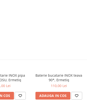
tarie INOX pipa
Baterie bucatarie INOX teava
Baterie b
ROSU, Ermetiq
90*, Ermetiq
FLAT
,00 Lei
110,00 Lei
N COS
ADAUGA IN COS
ADAUG