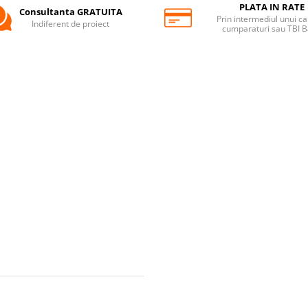
PLATA IN RATE
Consultanta GRATUITA
Prin intermediul unui ca
Indiferent de proiect
cumparaturi sau TBI 