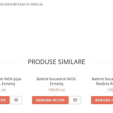
i mare de 6 bari in retea, se
PRODUSE SIMILARE
rie INOX pipa
Baterie bucatarie INOX,
Baterie buca
I, Ermetiq
Ermetiq
flexibila 
 Lei
108,00 Lei
135
COS
ADAUGA IN COS
ADAUGA I