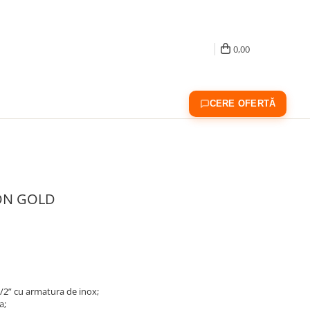
0,00
CERE OFERTĂ
OON GOLD
/2” cu armatura de inox;
a;