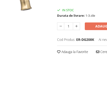
IN STOC
Durata de livrare:
1-3 zile
ADAUG
Cod Produs:
ER-DG208K
Ai ne
Adauga la Favorite
Cere 