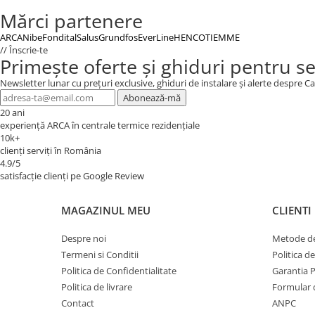
Mărci partenere
ARCA
Nibe
Fondital
Salus
Grundfos
EverLine
HENCO
TIEMME
// Înscrie-te
Primește oferte și ghiduri pentru s
Newsletter lunar cu prețuri exclusive, ghiduri de instalare și alerte despre
Abonează-mă
20 ani
experiență ARCA în centrale termice rezidențiale
10k+
clienți serviți în România
4.9/5
satisfacție clienți pe Google Review
MAGAZINUL MEU
CLIENTI
Despre noi
Metode de
Termeni si Conditii
Politica d
Politica de Confidentialitate
Garantia 
Politica de livrare
Formular 
Contact
ANPC