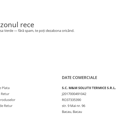
ezonul rece
 Casa Verde — fără spam, te poți dezabona oricând.
DATE COMERCIALE
 Plata
S.C. M&M SOLUTII TERMICE S.R.L.
e Retur
J2017000491042
Produselor
RO37335390
de Retur
str. 9 Mai nr. 96
Bacau, Bacau