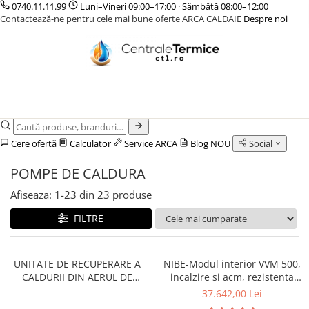
0740.11.11.99
Luni–Vineri 09:00–17:00 · Sâmbătă 08:00–12:00
Contactează-ne pentru cele mai bune oferte ARCA CALDAIE
Despre noi
CENTRALE TERMICE
CAZANE COMBUSTIBIL SOLID
POMPE DE CALDURA
TERMOSTATE DE AMBIENT - AUTOMATIZARI
INCALZIRE IN PARDOSEALA
GAZ CONDENSATIE
CAZANE LEMNE CU GAZEIFICARE
POMPE DE CALDURA AER-APA
ELEMENTE SMART
TEAVA
GAZ CONVENTIONALE
CAZANE PELETI
POMPE DE CALDURA SOL-APA
FARA FIR
CUTII DISTRIBUITORI
ACCESORII PENTRU MONTAJ
CENTRALE MIXTE LEMN/PELET
CU CONTROL PRIN INTERNET
DISTRIBUITORI
ACCESORII PENTRU MONTAJ
CU FIR
ACCESORII
Cere ofertă
Calculator
Service ARCA
Blog
NOU
Social
PENTRU INCALZIRE IN
KIT AMESTEC
PARDOSEALA
POMPE DE CALDURA
IZOLATIE
Afiseaza:
1-
23
din
23
produse
AUTOMATIZARI
FILTRE
UNITATE DE RECUPERARE A
NIBE-Modul interior VVM 500,
CALDURII DIN AERUL DE
incalzire si acm, rezistenta
VENTILATIE - NIBE ERS
electrica
37.642,00 Lei