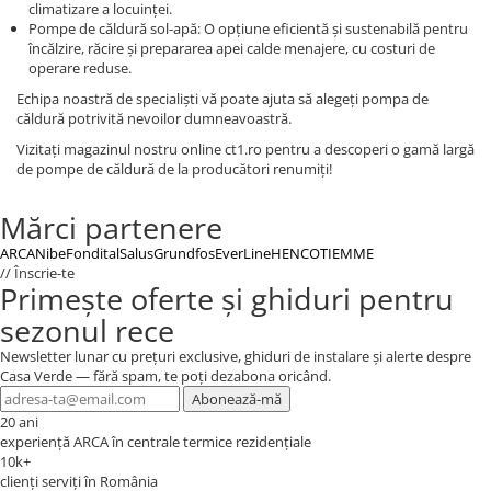
climatizare a locuinței.
Pompe de căldură sol-apă: O opțiune eficientă și sustenabilă pentru
încălzire, răcire și prepararea apei calde menajere, cu costuri de
operare reduse.
Echipa noastră de specialiști vă poate ajuta să alegeți pompa de
căldură potrivită nevoilor dumneavoastră.
Vizitați magazinul nostru online ct1.ro pentru a descoperi o gamă largă
de pompe de căldură de la producători renumiți!
Mărci partenere
ARCA
Nibe
Fondital
Salus
Grundfos
EverLine
HENCO
TIEMME
// Înscrie-te
Primește oferte și ghiduri pentru
sezonul rece
Newsletter lunar cu prețuri exclusive, ghiduri de instalare și alerte despre
Casa Verde — fără spam, te poți dezabona oricând.
Abonează-mă
20 ani
experiență ARCA în centrale termice rezidențiale
10k+
clienți serviți în România