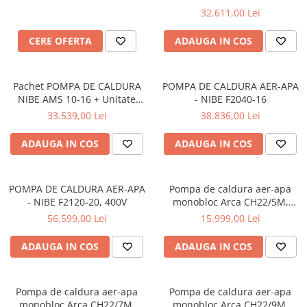
interna BA-SVM 10-200/6E
interna BA-SVM 10-200/6E
32.611,00 Lei
CERE OFERTA
ADAUGA IN COS
Pachet POMPA DE CALDURA
POMPA DE CALDURA AER-APA
NIBE AMS 10-16 + Unitate
- NIBE F2040-16
interna HBS 05-16 (230V)
33.539,00 Lei
38.836,00 Lei
ADAUGA IN COS
ADAUGA IN COS
POMPA DE CALDURA AER-APA
Pompa de caldura aer-apa
- NIBE F2120-20, 400V
monobloc Arca CH22/5M,
monofazata, clasa energetica
56.599,00 Lei
15.999,00 Lei
A+++
ADAUGA IN COS
ADAUGA IN COS
Pompa de caldura aer-apa
Pompa de caldura aer-apa
monobloc Arca CH22/7M,
monobloc Arca CH22/9M,