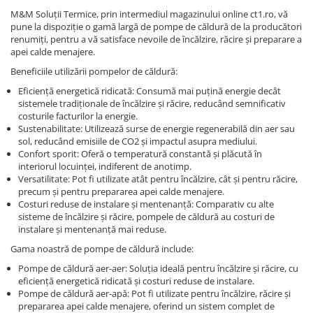
M&M Soluții Termice, prin intermediul magazinului online ct1.ro, vă
pune la dispoziție o gamă largă de pompe de căldură de la producători
renumiți, pentru a vă satisface nevoile de încălzire, răcire și preparare a
apei calde menajere.
Beneficiile utilizării pompelor de căldură:
Eficiență energetică ridicată: Consumă mai puțină energie decât
sistemele tradiționale de încălzire și răcire, reducând semnificativ
costurile facturilor la energie.
Sustenabilitate: Utilizează surse de energie regenerabilă din aer sau
sol, reducând emisiile de CO2 și impactul asupra mediului.
Confort sporit: Oferă o temperatură constantă și plăcută în
interiorul locuinței, indiferent de anotimp.
Versatilitate: Pot fi utilizate atât pentru încălzire, cât și pentru răcire,
precum și pentru prepararea apei calde menajere.
Costuri reduse de instalare și mentenanță: Comparativ cu alte
sisteme de încălzire și răcire, pompele de căldură au costuri de
instalare și mentenanță mai reduse.
Gama noastră de pompe de căldură include:
Pompe de căldură aer-aer: Soluția ideală pentru încălzire și răcire, cu
eficiență energetică ridicată și costuri reduse de instalare.
Pompe de căldură aer-apă: Pot fi utilizate pentru încălzire, răcire și
prepararea apei calde menajere, oferind un sistem complet de