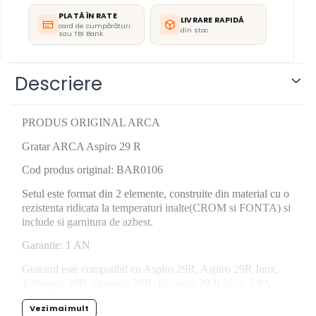
PLATĂ ÎN RATE
LIVRARE RAPIDĂ
card de cumpărături
din stoc
sau TBI Bank
Descriere
PRODUS ORIGINAL ARCA
Gratar ARCA Aspiro 29 R
Cod produs original: BAR0106
Setul este format din 2 elemente, construite din material cu o
rezistenta ridicata la temperaturi inalte(CROM si FONTA) si
include si garnitura de azbest.
Garantie: 1 AN
Gratarul este compatibil cu Aspiro 29R, Aspiro 29R Inox,
Turbogen 29R, Duotech 29R, Duotech 29 R Inox, LPA
Duomatic 29R, LPA Duomatic 29R Inox
Vezi mai mult