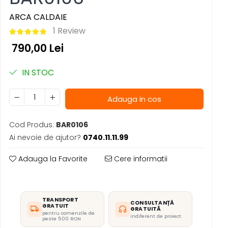
ARCA CALDAIE
1 Review
790,00 Lei
IN STOC
Adauga in cos
Cod Produs:
BAR0106
Ai nevoie de ajutor?
0740.11.11.99
Adauga la Favorite
Cere informatii
TRANSPORT
CONSULTANȚĂ
GRATUIT
GRATUITĂ
pentru comenzile de
indiferent de proiect
peste 500 RON