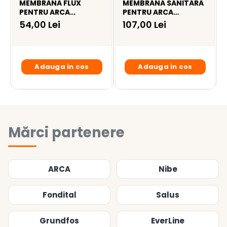
MEMBRANA FLUX
MEMBRANA SANITARA
PENTRU ARCA
PENTRU ARCA
MILENIUM / POCKET I -
MILENIUM / POCKET I -
54,00 Lei
107,00 Lei
MEM033P1
MEM0101P1
Adauga in cos
Adauga in cos
Mărci partenere
ARCA
Nibe
Fondital
Salus
Grundfos
EverLine