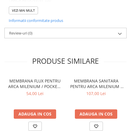
- ARCA REGOVENT 120
- ARCA REGOVENT 150
VEZI MAI MULT
Informatii conformitate produs
Review-uri
(0)
PRODUSE SIMILARE
MEMBRANA FLUX PENTRU
MEMBRANA SANITARA
ARCA MILENIUM / POCKET I
PENTRU ARCA MILENIUM /
- MEM033P1
POCKET I - MEM0101P1
54,00 Lei
107,00 Lei
ADAUGA IN COS
ADAUGA IN COS