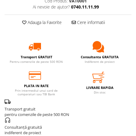
Cod Produs:
VAT0001
Ai nevoie de ajutor?
0740.11.11.99
Adauga la Favorite
Cere informatii
Transport GRATUIT
Consultanta GRATUITA
Pentru comenzile de peste 500 RON
Indiferent de proiect
PLATA IN RATE
LIVRARE RAPIDA
Prin intermediul unui card de
Din stoc
cumparaturi sau TBI Bank
Transport gratuit
pentru comenzile de peste 500 RON
Consultanță gratuită
indiferent de proiect