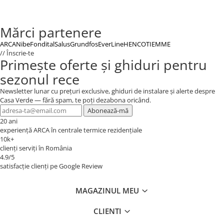
Mărci partenere
ARCA
Nibe
Fondital
Salus
Grundfos
EverLine
HENCO
TIEMME
// Înscrie-te
Primește oferte și ghiduri pentru
sezonul rece
Newsletter lunar cu prețuri exclusive, ghiduri de instalare și alerte despre
Casa Verde — fără spam, te poți dezabona oricând.
Abonează-mă
20 ani
experiență ARCA în centrale termice rezidențiale
10k+
clienți serviți în România
4.9/5
satisfacție clienți pe Google Review
MAGAZINUL MEU
CLIENTI