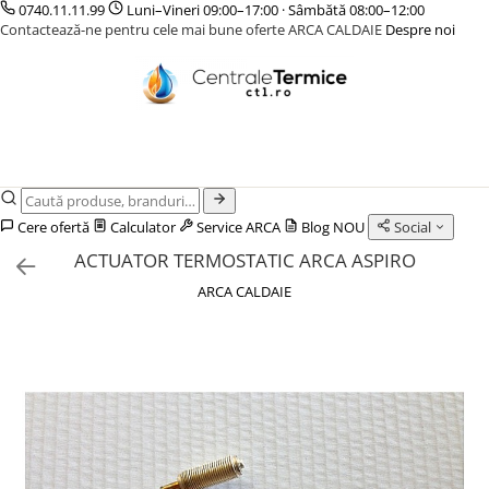
0740.11.11.99
Luni–Vineri 09:00–17:00 · Sâmbătă 08:00–12:00
Contactează-ne pentru cele mai bune oferte ARCA CALDAIE
Despre noi
CENTRALE TERMICE
CAZANE COMBUSTIBIL SOLID
POMPE DE CALDURA
TERMOSTATE DE AMBIENT - AUTOMATIZARI
INCALZIRE IN PARDOSEALA
GAZ CONDENSATIE
CAZANE LEMNE CU GAZEIFICARE
POMPE DE CALDURA AER-APA
ELEMENTE SMART
TEAVA
GAZ CONVENTIONALE
CAZANE PELETI
POMPE DE CALDURA SOL-APA
FARA FIR
CUTII DISTRIBUITORI
ACCESORII PENTRU MONTAJ
CENTRALE MIXTE LEMN/PELET
CU CONTROL PRIN INTERNET
DISTRIBUITORI
ACCESORII PENTRU MONTAJ
CU FIR
ACCESORII
Cere ofertă
Calculator
Service ARCA
Blog
NOU
Social
PENTRU INCALZIRE IN
KIT AMESTEC
ACTUATOR TERMOSTATIC ARCA ASPIRO
PARDOSEALA
IZOLATIE
ARCA CALDAIE
AUTOMATIZARI