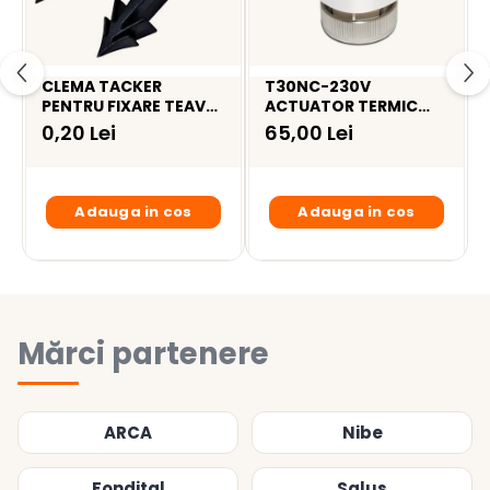
CLEMA TACKER
T30NC-230V
PENTRU FIXARE TEAVA
ACTUATOR TERMIC
16-18mm, 40mm, 300
230V, FILET M30*1.5
0,20 Lei
65,00 Lei
buc/cutie
Adauga in cos
Adauga in cos
Mărci partenere
ARCA
Nibe
Fondital
Salus