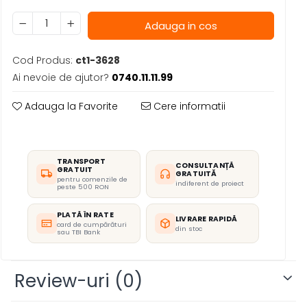
Adauga in cos
Cod Produs:
ct1-3628
Ai nevoie de ajutor?
0740.11.11.99
Adauga la Favorite
Cere informatii
TRANSPORT
CONSULTANȚĂ
GRATUIT
GRATUITĂ
pentru comenzile de
indiferent de proiect
peste 500 RON
PLATĂ ÎN RATE
LIVRARE RAPIDĂ
card de cumpărături
din stoc
sau TBI Bank
Review-uri
(0)