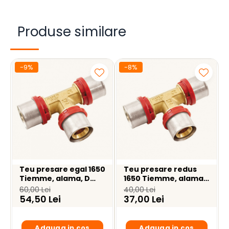
Produse similare
-9%
-8%
Teu presare egal 1650
Teu presare redus
Tiemme, alama, D
1650 Tiemme, alama,
26.3 mm
D 20.2 x 20.2 x 20.2
60,00 Lei
40,00 Lei
mm
54,50 Lei
37,00 Lei
Adauga in cos
Adauga in cos