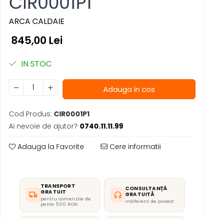
CIR0001P1
ARCA CALDAIE
845,00 Lei
IN STOC
Adauga in cos
Cod Produs:
CIR0001P1
Ai nevoie de ajutor?
0740.11.11.99
Adauga la Favorite
Cere informatii
TRANSPORT
CONSULTANȚĂ
GRATUIT
GRATUITĂ
pentru comenzile de
indiferent de proiect
peste 500 RON