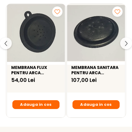
MEMBRANA FLUX
MEMBRANA SANITARA
PENTRU ARCA
PENTRU ARCA
MILENIUM / POCKET I -
MILENIUM / POCKET I -
54,00 Lei
107,00 Lei
MEM033P1
MEM0101P1
Adauga in cos
Adauga in cos