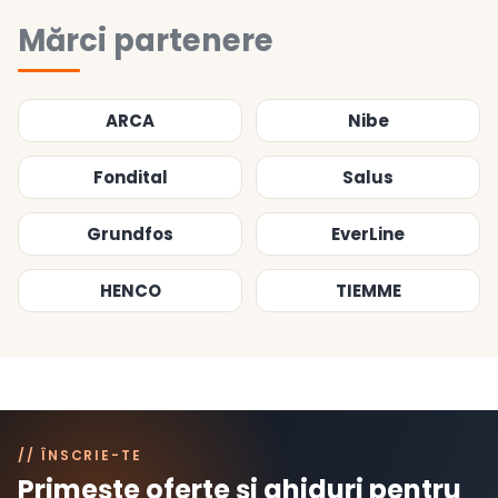
Mărci partenere
ARCA
Nibe
Fondital
Salus
Grundfos
EverLine
HENCO
TIEMME
// ÎNSCRIE-TE
Primește oferte și ghiduri pentru