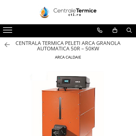
Toate Produsele
CONTAINERE SI CADRE MODULARE
CENTRALE TERMICE
CENTRALA TERMICA PELETI ARCA GRANOLA
AUTOMATICA 50R – 50KW
GAZ CONDENSATIE
ARCA CALDAIE
GAZ CONVENTIONALE
ACCESORII PENTRU MONTAJ
CAZANE COMBUSTIBIL SOLID
CAZANE LEMNE CU GAZEIFICARE
CAZANE PELETI
CENTRALE MIXTE LEMN/PELET
ACCESORII PENTRU MONTAJ
POMPE DE CALDURA
POMPE DE CALDURA AER-APA