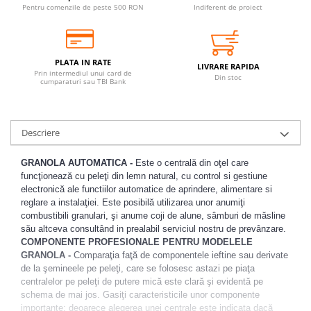
Pentru comenzile de peste 500 RON
Indiferent de proiect
PLATA IN RATE
LIVRARE RAPIDA
Prin intermediul unui card de
Din stoc
cumparaturi sau TBI Bank
Descriere
GRANOLA AUTOMATICA -
Este o centrală din oţel care
funcţionează cu peleţi din lemn natural, cu control si gestiune
electronică ale functiilor automatice de aprindere, alimentare si
reglare a instalaţiei. Este posibilă utilizarea unor anumiţi
combustibili granulari, şi anume coji de alune, sâmburi de măsline
său altceva consultând in prealabil serviciul nostru de prevânzare.
COMPONENTE PROFESIONALE PENTRU MODELELE
GRANOLA -
Comparaţia faţă de componentele ieftine sau derivate
de la şemineele pe peleţi, care se folosesc astazi pe piaţa
centralelor pe peleţi de putere mică este clară şi evidentă pe
schema de mai jos. Gasiţi caracteristicile unor componente
importante: deoarece alegerea unei centrale este indicata dacă