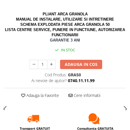
KIT AMESTEC
IZOLATIE
PLIANT ARCA GRANOLA
MANUAL DE INSTALARE, UTILIZARE SI INTRETINERE
AUTOMATIZARI
SCHEMA EXPLODATA PIESE ARCA GRANOLA 50
LISTA CENTRE SERVICE, PUNERE IN FUNCTIUNE, AUTORIZAREA
SANITARE
FUNCTIONARII
VENTILATIE CU RECUPERARE DE
GARANTIE 3 ANI
CALDURA
IN STOC
BOILERE CU POMPA DE CALDURA
ADAUGA IN COS
Cod Produs:
GRA50
Ai nevoie de ajutor?
0740.11.11.99
Adauga la Favorite
Cere informatii
Transport GRATUIT
Consultanta GRATUITA