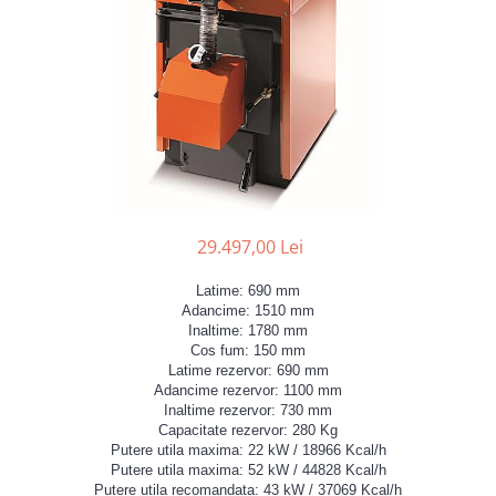
POMPE DE CALDURA SOL-APA
TERMOSTATE DE AMBIENT -
AUTOMATIZARI
ELEMENTE SMART
FARA FIR
CU CONTROL PRIN INTERNET
CU FIR
PENTRU INCALZIRE IN
29.497,00 Lei
PARDOSEALA
AER CONDITIONAT SI CLIMATIZARE
Latime: 690 mm
Adancime: 1510 mm
PIESE DE SCHIMB
Inaltime: 1780 mm
INCALZIRE IN PARDOSEALA
Cos fum: 150 mm
Latime rezervor: 690 mm
TEAVA
Adancime rezervor: 1100 mm
CUTII DISTRIBUITORI
Inaltime rezervor: 730 mm
Capacitate rezervor: 280 Kg
DISTRIBUITORI
Putere utila maxima: 22 kW / 18966 Kcal/h
Putere utila maxima: 52 kW / 44828 Kcal/h
ACCESORII
Putere utila recomandata: 43 kW / 37069 Kcal/h