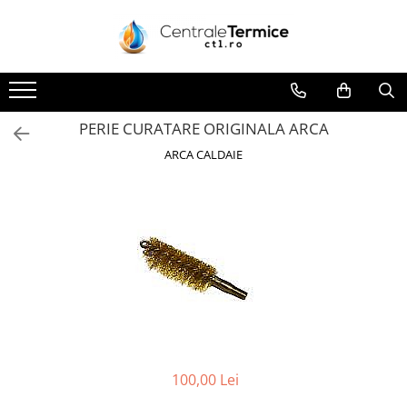
Toate Produsele
CONTAINERE SI CADRE MODULARE
CENTRALE TERMICE
PERIE CURATARE ORIGINALA ARCA
GAZ CONDENSATIE
ARCA CALDAIE
GAZ CONVENTIONALE
ACCESORII PENTRU MONTAJ
CAZANE COMBUSTIBIL SOLID
CAZANE LEMNE CU GAZEIFICARE
CAZANE PELETI
CENTRALE MIXTE LEMN/PELET
ACCESORII PENTRU MONTAJ
POMPE DE CALDURA
100,00 Lei
POMPE DE CALDURA AER-APA