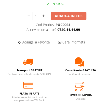
POMPE DE CALDURA SOL-APA
IN STOC
TERMOSTATE DE AMBIENT -
AUTOMATIZARI
ADAUGA IN COS
ELEMENTE SMART
Cod Produs:
PUC0031
FARA FIR
Ai nevoie de ajutor?
0740.11.11.99
CU CONTROL PRIN INTERNET
Adauga la Favorite
Cere informatii
CU FIR
PENTRU INCALZIRE IN
PARDOSEALA
AER CONDITIONAT SI CLIMATIZARE
Transport GRATUIT
Consultanta GRATUITA
PIESE DE SCHIMB
Pentru comenzile de peste 500 RON
Indiferent de proiect
INCALZIRE IN PARDOSEALA
TEAVA
CUTII DISTRIBUITORI
PLATA IN RATE
LIVRARE RAPIDA
Prin intermediul unui card de
DISTRIBUITORI
Din stoc
cumparaturi sau TBI Bank
ACCESORII