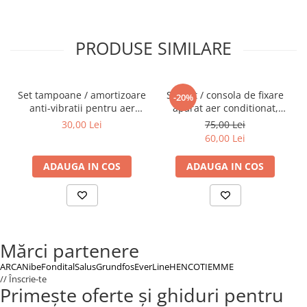
Intretinerea se efectueaza conform recomandarilor
producatorului.
Nu utilizati surse de aprindere in apropierea aparatului.
PRODUSE SIMILARE
Cititi cu atentie manualul de utilizare inainte de instalare si
utilizare.
Asigurati-va ca instalarea este efectuata de un tehnician certificat.
Set tampoane / amortizoare
Suport / consola de fixare
-20%
anti-vibratii pentru aer
aparat aer conditionat,
conditionat AG35 unitatea
9000 - 12000 BTU
30,00 Lei
75,00 Lei
externa
60,00 Lei
ADAUGA IN COS
ADAUGA IN COS
Mărci partenere
ARCA
Nibe
Fondital
Salus
Grundfos
EverLine
HENCO
TIEMME
// Înscrie-te
Primește oferte și ghiduri pentru