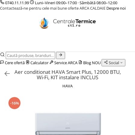
0740.11.11.99
Luni–Vineri 09:00–17:00 · Sâmbătă 08:00–12:00
Contactează-ne pentru cele mai bune oferte ARCA CALDAIE
Despre noi
CENTRALE TERMICE
CAZANE COMBUSTIBIL SOLID
POMPE DE CALDURA
TERMOSTATE DE AMBIENT - AUTOMATIZARI
INCALZIRE IN PARDOSEALA
GAZ CONDENSATIE
CAZANE LEMNE CU GAZEIFICARE
POMPE DE CALDURA AER-APA
ELEMENTE SMART
TEAVA
GAZ CONVENTIONALE
CAZANE PELETI
POMPE DE CALDURA SOL-APA
FARA FIR
CUTII DISTRIBUITORI
ACCESORII PENTRU MONTAJ
CENTRALE MIXTE LEMN/PELET
CU CONTROL PRIN INTERNET
DISTRIBUITORI
ACCESORII PENTRU MONTAJ
CU FIR
ACCESORII
Cere ofertă
Calculator
Service ARCA
Blog
NOU
Social
PENTRU INCALZIRE IN
KIT AMESTEC
Aer conditionat HAVA Smart Plus, 12000 BTU,
PARDOSEALA
IZOLATIE
Wi-Fi, KIT instalare INCLUS
AUTOMATIZARI
HAVA
-16%