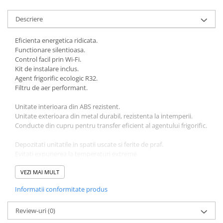
Descriere
Eficienta energetica ridicata.
Functionare silentioasa.
Control facil prin Wi-Fi.
Kit de instalare inclus.
Agent frigorific ecologic R32.
Filtru de aer performant.
Unitate interioara din ABS rezistent.
Unitate exterioara din metal durabil, rezistenta la intemperii.
Conducte din cupru pentru transfer eficient al agentului frigorific.
Depozitati unitatile in spatii uscate si ferite de praf.
Evitati expunerea la temperaturi extreme.
Protejati unitatile de socuri mecanice.
VEZI MAI MULT
Informatii suplimentare
Informatii conformitate produs
Agent frigorific: R32 (inflamabil, necesita precautii la instalare si
service).
Review-uri
(0)
Respectati reglementarile nationale privind gazele fluorurate.