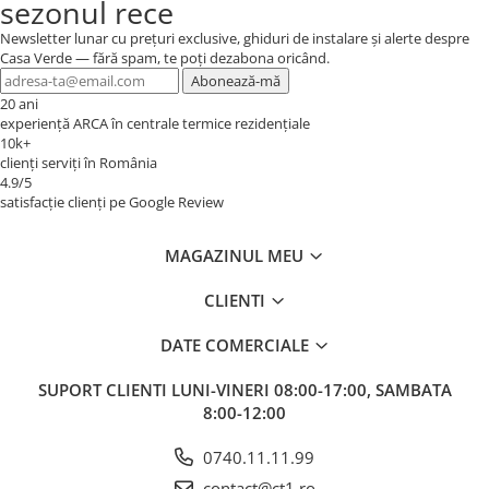
sezonul rece
Newsletter lunar cu prețuri exclusive, ghiduri de instalare și alerte despre
Casa Verde — fără spam, te poți dezabona oricând.
Abonează-mă
20 ani
experiență ARCA în centrale termice rezidențiale
10k+
clienți serviți în România
4.9/5
satisfacție clienți pe Google Review
MAGAZINUL MEU
CLIENTI
DATE COMERCIALE
SUPORT CLIENTI
LUNI-VINERI 08:00-17:00, SAMBATA
8:00-12:00
0740.11.11.99
contact@ct1.ro