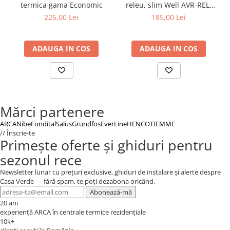
termica gama Economic
releu, slim Well AVR-REL-
SLIMPOWER500-WL, 500VA /
225,00 Lei
185,00 Lei
300W
ADAUGA IN COS
ADAUGA IN COS
Mărci partenere
ARCA
Nibe
Fondital
Salus
Grundfos
EverLine
HENCO
TIEMME
// Înscrie-te
Primește oferte și ghiduri pentru
sezonul rece
Newsletter lunar cu prețuri exclusive, ghiduri de instalare și alerte despre
Casa Verde — fără spam, te poți dezabona oricând.
Abonează-mă
20 ani
experiență ARCA în centrale termice rezidențiale
10k+