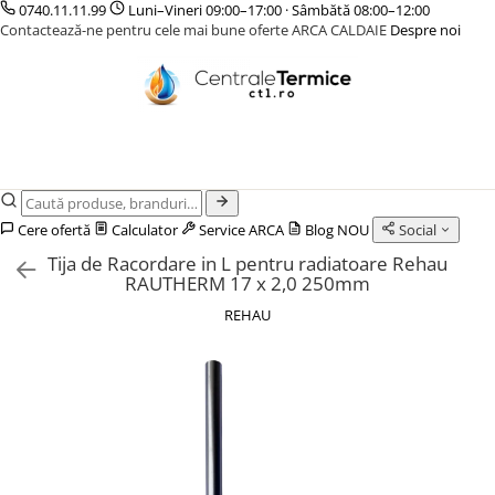
0740.11.11.99
Luni–Vineri 09:00–17:00 · Sâmbătă 08:00–12:00
Contactează-ne pentru cele mai bune oferte ARCA CALDAIE
Despre noi
CENTRALE TERMICE
CAZANE COMBUSTIBIL SOLID
POMPE DE CALDURA
TERMOSTATE DE AMBIENT - AUTOMATIZARI
INCALZIRE IN PARDOSEALA
GAZ CONDENSATIE
CAZANE LEMNE CU GAZEIFICARE
POMPE DE CALDURA AER-APA
ELEMENTE SMART
TEAVA
GAZ CONVENTIONALE
CAZANE PELETI
POMPE DE CALDURA SOL-APA
FARA FIR
CUTII DISTRIBUITORI
ACCESORII PENTRU MONTAJ
CENTRALE MIXTE LEMN/PELET
CU CONTROL PRIN INTERNET
DISTRIBUITORI
ACCESORII PENTRU MONTAJ
CU FIR
ACCESORII
Cere ofertă
Calculator
Service ARCA
Blog
NOU
Social
PENTRU INCALZIRE IN
KIT AMESTEC
Tija de Racordare in L pentru radiatoare Rehau
PARDOSEALA
IZOLATIE
RAUTHERM 17 x 2,0 250mm
AUTOMATIZARI
REHAU