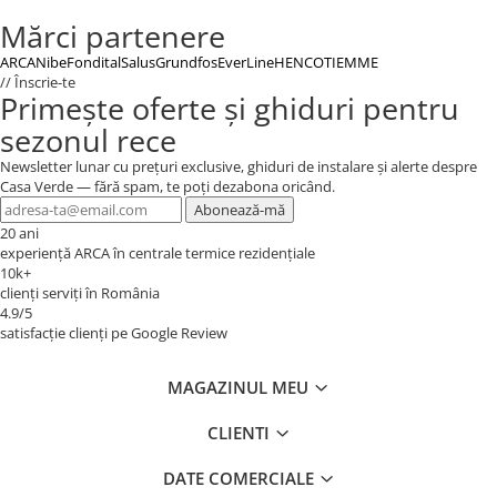
Mărci partenere
ARCA
Nibe
Fondital
Salus
Grundfos
EverLine
HENCO
TIEMME
// Înscrie-te
Primește oferte și ghiduri pentru
sezonul rece
Newsletter lunar cu prețuri exclusive, ghiduri de instalare și alerte despre
Casa Verde — fără spam, te poți dezabona oricând.
Abonează-mă
20 ani
experiență ARCA în centrale termice rezidențiale
10k+
clienți serviți în România
4.9/5
satisfacție clienți pe Google Review
MAGAZINUL MEU
CLIENTI
DATE COMERCIALE