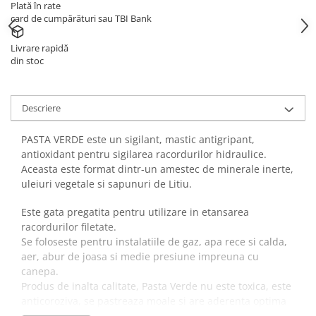
Plată în rate
card de cumpărături sau TBI Bank
Livrare rapidă
din stoc
Descriere
PASTA VERDE este un sigilant, mastic antigripant,
antioxidant pentru sigilarea racordurilor hidraulice.
Aceasta este format dintr-un amestec de minerale inerte,
uleiuri vegetale si sapunuri de Litiu.
Este gata pregatita pentru utilizare in etansarea
racordurilor filetate.
Se foloseste pentru instalatiile de gaz, apa rece si calda,
aer, abur de joasa si medie presiune impreuna cu
canepa.
Produs de inalta calitate, Pasta Verde nu este toxica, este
anticoroziva, se pastreaza moale si are aderenta optima
pe filete umede sau unsuroase.