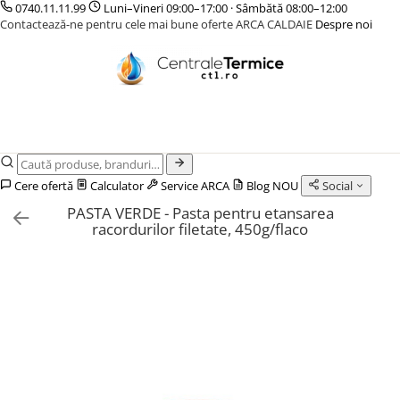
0740.11.11.99
Luni–Vineri 09:00–17:00 · Sâmbătă 08:00–12:00
Contactează-ne pentru cele mai bune oferte ARCA CALDAIE
Despre noi
CENTRALE TERMICE
CAZANE COMBUSTIBIL SOLID
POMPE DE CALDURA
TERMOSTATE DE AMBIENT - AUTOMATIZARI
INCALZIRE IN PARDOSEALA
GAZ CONDENSATIE
CAZANE LEMNE CU GAZEIFICARE
POMPE DE CALDURA AER-APA
ELEMENTE SMART
TEAVA
GAZ CONVENTIONALE
CAZANE PELETI
POMPE DE CALDURA SOL-APA
FARA FIR
CUTII DISTRIBUITORI
ACCESORII PENTRU MONTAJ
CENTRALE MIXTE LEMN/PELET
CU CONTROL PRIN INTERNET
DISTRIBUITORI
ACCESORII PENTRU MONTAJ
CU FIR
ACCESORII
Cere ofertă
Calculator
Service ARCA
Blog
NOU
Social
PENTRU INCALZIRE IN
KIT AMESTEC
PASTA VERDE - Pasta pentru etansarea
PARDOSEALA
IZOLATIE
racordurilor filetate, 450g/flaco
AUTOMATIZARI