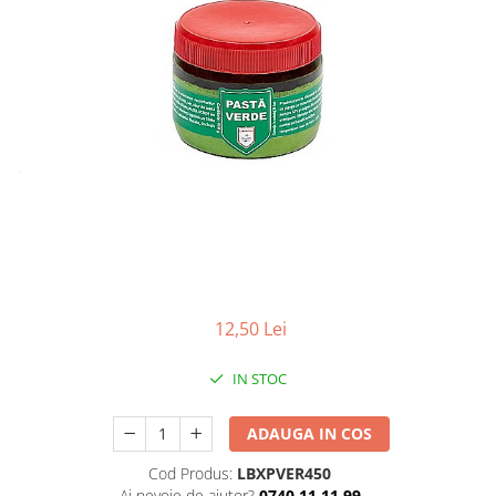
12,50 Lei
IN STOC
ADAUGA IN COS
Cod Produs:
LBXPVER450
Ai nevoie de ajutor?
0740.11.11.99