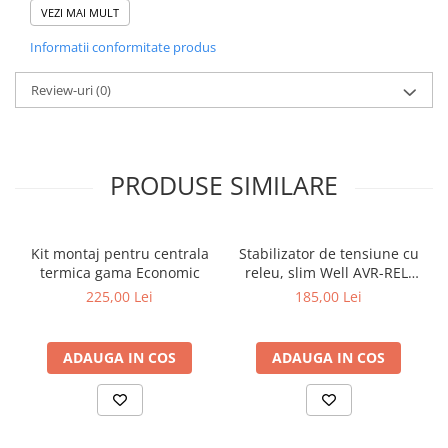
VEZI MAI MULT
Permite desfacerea facila a cuplajelor filetate, inclusiv
dupa perioade lungi de timp.
Informatii conformitate produs
NU se dilueaza cu substante inflamabile sau alimentare.
Review-uri
(0)
NU se sterge cu materiale textile murdare sau
unsuroase.
NU se foloseste pentru GPL si oxigen.
NU corodeaza metalul.
PRODUSE SIMILARE
NU se recomanda pentru etansarea filetelor din plastic -
etansarea filetelor din plastic se face numai cu banda de
teflon.
Kit montaj pentru centrala
Stabilizator de tensiune cu
Temperatura maxima de lucru: 115°C
termica gama Economic
releu, slim Well AVR-REL-
Presiune maxima: 6 bar
SLIMPOWER500-WL, 500VA /
225,00 Lei
185,00 Lei
300W
ADAUGA IN COS
ADAUGA IN COS