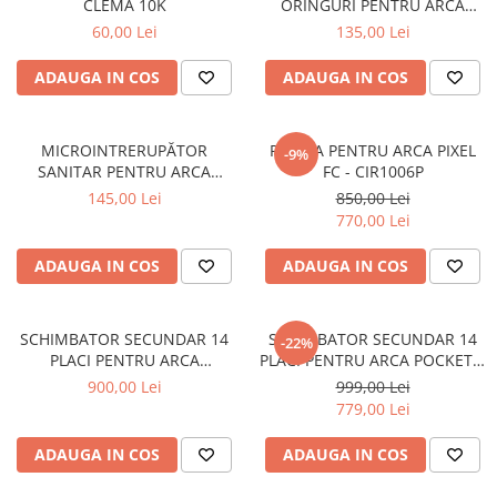
CLEMA 10K
ORINGURI PENTRU ARCA
PIXEL / POCKET - AST0900P
60,00 Lei
135,00 Lei
ADAUGA IN COS
ADAUGA IN COS
MICROINTRERUPĂTOR
POMPA PENTRU ARCA PIXEL
-9%
SANITAR PENTRU ARCA
FC - CIR1006P
MILENIUM / POCKET I -
145,00 Lei
850,00 Lei
MIC0102P1
770,00 Lei
ADAUGA IN COS
ADAUGA IN COS
SCHIMBATOR SECUNDAR 14
SCHIMBATOR SECUNDAR 14
-22%
PLACI PENTRU ARCA
PLACI PENTRU ARCA POCKET II
MILENIUM / POCKET I
/ PIXEL
900,00 Lei
999,00 Lei
779,00 Lei
ADAUGA IN COS
ADAUGA IN COS