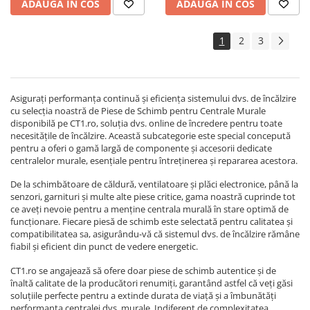
ADAUGA IN COS
ADAUGA IN COS
1
2
3
Asigurați performanța continuă și eficiența sistemului dvs. de încălzire
cu selecția noastră de
Piese de Schimb pentru Centrale Murale
disponibilă pe CT1.ro, soluția dvs. online de încredere pentru toate
necesitățile de încălzire. Această subcategorie este special concepută
pentru a oferi o gamă largă de componente și accesorii dedicate
centralelor murale, esențiale pentru întreținerea și repararea acestora.
De la schimbătoare de căldură, ventilatoare și plăci electronice, până la
senzori, garnituri și multe alte piese critice, gama noastră cuprinde tot
ce aveți nevoie pentru a menține centrala murală în stare optimă de
funcționare. Fiecare piesă de schimb este selectată pentru calitatea și
compatibilitatea sa, asigurându-vă că sistemul dvs. de încălzire rămâne
fiabil și eficient din punct de vedere energetic.
CT1.ro se angajează să ofere doar piese de schimb autentice și de
înaltă calitate de la producători renumiți, garantând astfel că veți găsi
soluțiile perfecte pentru a extinde durata de viață și a îmbunătăți
performanța centralei dvs. murale. Indiferent de complexitatea