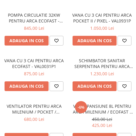
POMPA CIRCULATIE 32KW
VANA CU 3 CAI PENTRU ARCA
PENTRU ARCA ECOFAST -
POCKET II / PIXEL - VAL0931P
CIR0001P1
845,00 Lei
1.050,00 Lei
ADAUGA IN COS
ADAUGA IN COS
VANA CU 3 CAI PENTRU ARCA
SCHIMBATOR SANITAR
ECOFAST - VAL0031P1
SERPENTINA PENTRU ARCA
ECOFAST
875,00 Lei
1.230,00 Lei
ADAUGA IN COS
ADAUGA IN COS
VENTILATOR PENTRU ARCA
VAS EXPANSIUNE 8L PENTRU
-6%
MILENIUM / POCKET /
ARCA MILENIUM / ECOFAST -
ECOFAST 25 / PIXEL
VES0001P
680,00 Lei
450,00 Lei
425,00 Lei