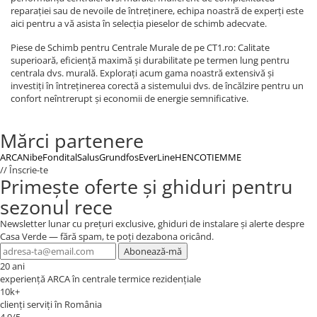
reparației sau de nevoile de întreținere, echipa noastră de experți este
aici pentru a vă asista în selecția pieselor de schimb adecvate.
Piese de Schimb pentru Centrale Murale
de pe CT1.ro: Calitate
superioară, eficiență maximă și durabilitate pe termen lung pentru
centrala dvs. murală. Explorați acum gama noastră extensivă și
investiți în întreținerea corectă a sistemului dvs. de încălzire pentru un
confort neîntrerupt și economii de energie semnificative.
Mărci partenere
ARCA
Nibe
Fondital
Salus
Grundfos
EverLine
HENCO
TIEMME
// Înscrie-te
Primește oferte și ghiduri pentru
sezonul rece
Newsletter lunar cu prețuri exclusive, ghiduri de instalare și alerte despre
Casa Verde — fără spam, te poți dezabona oricând.
Abonează-mă
20 ani
experiență ARCA în centrale termice rezidențiale
10k+
clienți serviți în România