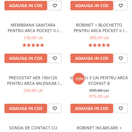
ADAUGA IN COS
ADAUGA IN COS
MEMBRANA SANITARA
ROBINET + BLOCHETTO
PENTRU ARCA POCKET II /
PENTRU ARCA POCKET II /
ECOFAST / PIXEL - MEM0031P1
PIXEL - AST0900P+BRI0900P
130,00 Lei
300,00 Lei
ADAUGA IN COS
ADAUGA IN COS
PRESOSTAT AER 100/120
VANA CU 3 CAI PENTRU ARCA
-12%
PENTRU ARCA MILENIUM /
ECOFAST B
POCKET I - PRS0003P1
290,00 Lei
999,00 Lei
875,00 Lei
ADAUGA IN COS
ADAUGA IN COS
SONDA DE CONTACT CU
ROBINET INCARCARE +