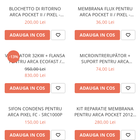
BLOCHETTO DI RITORNO
MEMBRANA FLUX PENTRU
ARCA POCKET II / PIXEL -
ARCA POCKET II / PIXEL -
BRI0900P
MEM0010P2
200,00 Lei
36,00 Lei
ADAUGA IN COS
ADAUGA IN COS
VENTILATOR 32KW + FLANSA
MICROINTRERUPĂTOR +
-13%
PENTRU ARCA ECOFAST /
SUPORT PENTRU ARCA
POCKET 28
POCKET II - MIC0031P1 +
950,00 Lei
74,00 Lei
STM0931P
830,00 Lei
ADAUGA IN COS
ADAUGA IN COS
SIFON CONDENS PENTRU
KIT REPARATIE MEMBRANA
ARCA PIXEL FC - SRC1000P
PENTRU ARCA POCKET 2012 -
RIC0930P
150,00 Lei
280,00 Lei
ADAUGA IN COS
ADAUGA IN COS